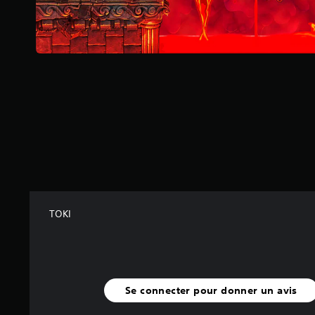
s
s
u
r
5
(
6
0
2
a
v
i
s
)
TOKI
Se connecter pour donner un avis