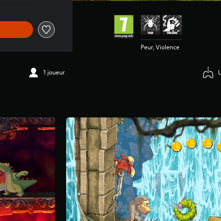
Peur, Violence
1 joueur
L