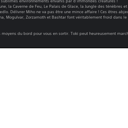
e sublimes environnements envahis par d’immondes créatures !
une, la Caverne de Feu, Le Palais de Glace, la Jungle des ténèbres et 
edlo. Délivrer Miho ne va pas être une mince affaire ! Ces êtres abj
 Mogulvar, Zorzamoth et Bashtar font véritablement froid dans le do
 les moyens du bord pour vous en sortir. Toki peut heureusement march
Pour jouer à ce jeu sur une PS5, il est 
PS4
jour votre système avec la version la pl
que ce jeu soit jouable sur une PS5, il s
10/6/2019
fonctionnalités ne soient disponibles q
Microids
PlayStation.com/bc pour en savoir plus
Aventure, Arcade, Arcade
Le téléchargement de ce produit est sou
PlayStation Network, ainsi qu'à toute au
Allemand, Anglais, Espagnol,
produit. Si vous n'acceptez pas ces cond
Français (France), Italien,
produit. Consultez les Conditions d'utili
Néerlandais, Portugais (Portugal)
informations importantes.
Frais de licence à usage unique pour tél