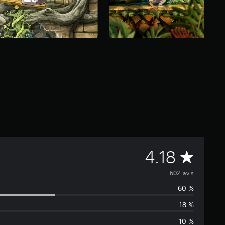
M
4.18
o
602 avis
60 %
y
18 %
e
10 %