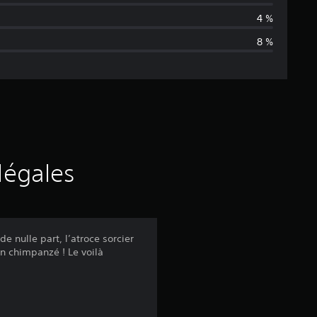
n
4 %
8 %
n
e
d
e
s
légales
a
v
 nulle part, l’atroce sorcier
n chimpanzé ! Le voilà
i
s