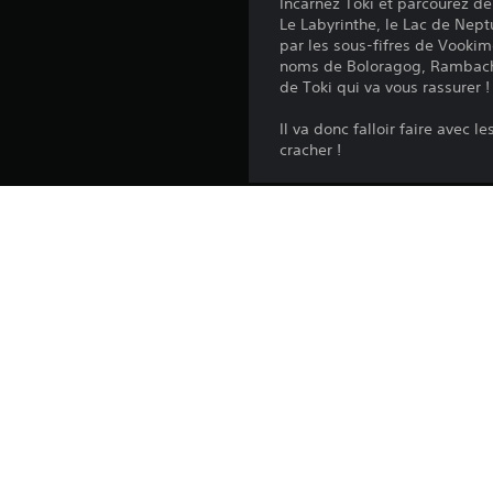
Incarnez Toki et parcourez d
Le Labyrinthe, le Lac de Nept
par les sous-fifres de Vookim
noms de Boloragog, Rambacha,
de Toki qui va vous rassurer !
Il va donc falloir faire avec
cracher !
Plateforme:
Sortie:
Éditeur:
Genres:
Langues à l'écran: