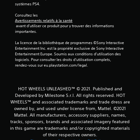
2
systèmes PS4.
Consultez les 
Avertissements relatifs à la santé
a
 avant d'utiliser ce produit pour y trouver des informations 
importantes.
v
La licence de la bibliothèque de programmes ©Sony Interactive 
i
Entertainment Inc. est la propriété exclusive de Sony Interactive 
Entertainment Europe. Soumis aux conditions d’utilisation des 
s
logiciels. Pour consulter les droits d’utilisation complets, 
rendez-vous sur eu.playstation.com/legal.
)
HOT WHEELS UNLEASHED™ © 2021. Published and
Developed by Milestone S.r.l. All rights reserved. HOT
WHEELS™ and associated trademarks and trade dress are
owned by, and used under license from, Mattel. ©2021
Mattel. All manufacturers, accessory suppliers, names,
tracks, sponsors, brands and associated imagery featured
in this game are trademarks and/or copyrighted materials
of their respective owners.