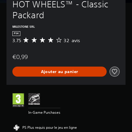
HOT WHEELS™ - Classic 
Packard
MILESTONE SRL
PS4
3.75
32 avis
M
o
y
€0,99
e
n
n
Ajouter au panier
e
d
e
s
a
v
i
s
In-Game Purchases
:
3
PS Plus requis pour le jeu en ligne
.