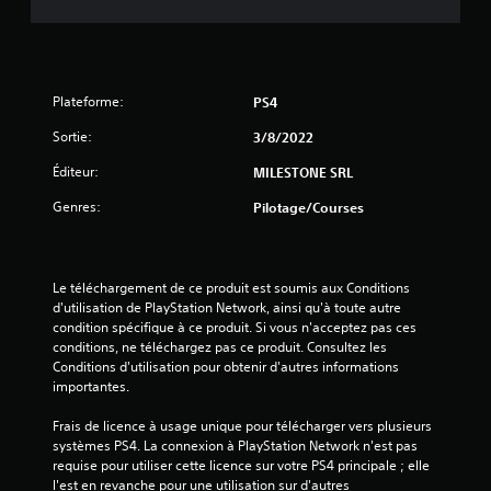
t
o
i
Plateforme:
PS4
l
Sortie:
3/8/2022
e
Éditeur:
MILESTONE SRL
Genres:
Pilotage/Courses
s
s
Le téléchargement de ce produit est soumis aux Conditions 
u
d'utilisation de PlayStation Network, ainsi qu'à toute autre 
condition spécifique à ce produit. Si vous n'acceptez pas ces 
r
conditions, ne téléchargez pas ce produit. Consultez les 
Conditions d'utilisation pour obtenir d'autres informations 
5
importantes.
(
Frais de licence à usage unique pour télécharger vers plusieurs 
systèmes PS4. La connexion à PlayStation Network n'est pas 
3
requise pour utiliser cette licence sur votre PS4 principale ; elle 
l'est en revanche pour une utilisation sur d'autres 