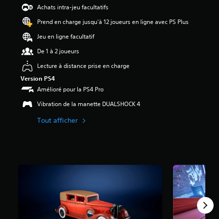
7
Achats intra-jeu facultatifs
5
Prend en charge jusqu'à 12 joueurs en ligne avec PS Plus
é
Jeu en ligne facultatif
t
o
De 1 à 2 joueurs
i
Lecture à distance prise en charge
l
e
Version PS4
s
Amélioré pour la PS4 Pro
s
u
Vibration de la manette DUALSHOCK 4
r
Tout afficher
5
(
3
2
a
v
i
s
)