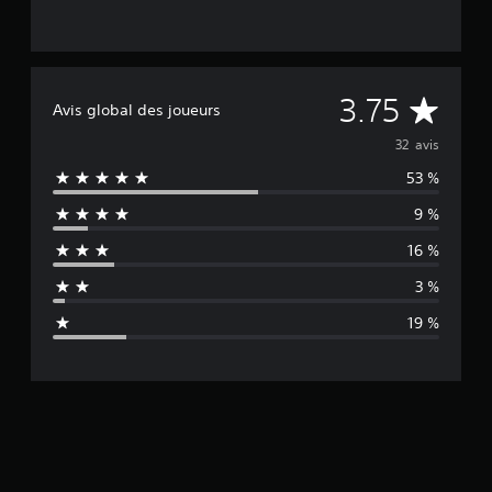
M
3.75
Avis global des joueurs
o
32 avis
53 %
y
9 %
e
16 %
n
3 %
n
19 %
e
d
e
s