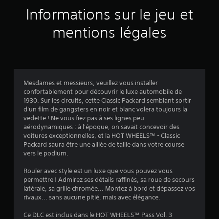
a
Informations sur le jeu et
v
mentions légales
i
s
Mesdames et messieurs, veuillez vous installer
confortablement pour découvrir le luxe automobile de
:
1930. Sur les circuits, cette Classic Packard semblant sortir
d'un film de gangsters en noir et blanc volera toujours la
3
vedette ! Ne vous fiez pas à ses lignes peu
aérodynamiques : à l'époque, on savait concevoir des
.
voitures exceptionnelles, et la HOT WHEELS™ - Classic
Packard saura être une alliée de taille dans votre course
7
vers le podium.
5
Rouler avec style est un luxe que vous pouvez vous
permettre ! Admirez ses détails raffinés, sa roue de secours
latérale, sa grille chromée... Montez à bord et dépassez vos
rivaux... sans aucune pitié, mais avec élégance.
é
Ce DLC est inclus dans le HOT WHEELS™ Pass Vol. 3