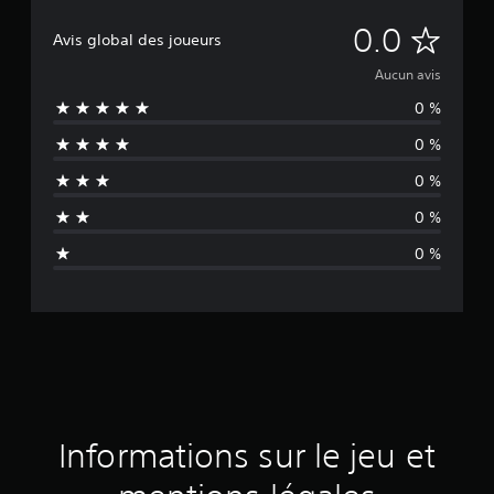
A
0.0
Avis global des joueurs
u
Aucun avis
0 %
c
0 %
u
0 %
n
0 %
a
0 %
v
i
s
Informations sur le jeu et