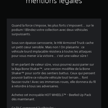
mentions légales
Quand la force s'impose, les plus forts s'imposent... sur le
podium ! Blindez votre collection avec deux véhicules
surpuissants.
Sous son épaisse carrosserie, le HW Armored Truck cache
un petit cœur sensible. Mais non ! On plaisante : ce
véhicule lourd implacable résistera à toutes les attaques
pour vous mener à la victoire... c'est une valeur sûre !
Et en parlant de valeur sûre, vous pourrez aussi parier sur
la Baja Bone Shaker™, une version modifiée de la Bone
Shaker™ pour sortir des sentiers battus. Ceux qui pensent
pouvoir battre ce robuste véhicule tout terrain... font
fausse route ! Avec ses immenses roues, elle donnera du fil
à retordre à tous ses adversaires.
Achetez cet incroyable HOT WHEELS™ - Beefed Up Pack
dès maintenant.
Ce DLC comprend 2 véhicules :