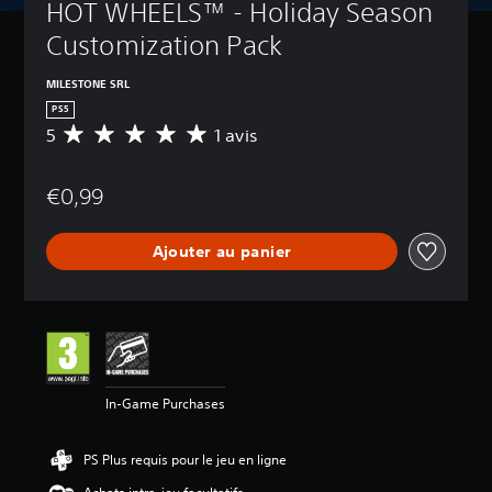
HOT WHEELS™ - Holiday Season 
Customization Pack
MILESTONE SRL
PS5
5
1 avis
M
o
y
€0,99
e
n
n
Ajouter au panier
e
d
e
s
a
v
i
s
In-Game Purchases
:
5
PS Plus requis pour le jeu en ligne
é