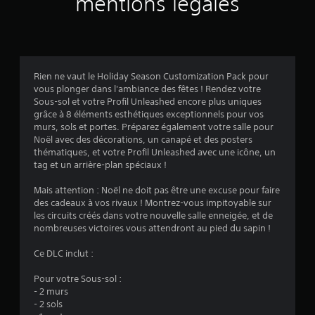
mentions légales
i
s
Rien ne vaut le Holiday Season Customization Pack pour
vous plonger dans l'ambiance des fêtes ! Rendez votre
:
Sous-sol et votre Profil Unleashed encore plus uniques
grâce à 8 éléments esthétiques exceptionnels pour vos
1
murs, sols et portes. Préparez également votre salle pour
Noël avec des décorations, un canapé et des posters
thématiques, et votre Profil Unleashed avec une icône, un
tag et un arrière-plan spéciaux !
é
Mais attention : Noël ne doit pas être une excuse pour faire
t
des cadeaux à vos rivaux ! Montrez-vous impitoyable sur
les circuits créés dans votre nouvelle salle enneigée, et de
o
nombreuses victoires vous attendront au pied du sapin !
i
Ce DLC inclut :
l
Pour votre Sous-sol :
- 2 murs
e
- 2 sols