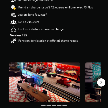
Achats intra-jeu facultatifs
t
Prend en charge jusqu'à 12 joueurs en ligne avec PS Plus
o
i
Jeu en ligne facultatif
l
e
De 1 à 2 joueurs
s
Lecture à distance prise en charge
s
u
Version PS5
r
Fonction de vibration et effet gâchette requis
5
(
1
a
v
i
s
)