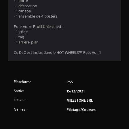
- 1 porte
- 1 décoration
s
- 1 canapé
- 1 ensemble de 4 posters
u
Pour votre Profil Unleashed :
r
- 1 icône
- 1 tag
5
- 1 arrière-plan
(
Ce DLC est inclus dans le HOT WHEELS™ Pass Vol. 1
1
a
Plateforme:
PS5
Sortie:
15/12/2021
v
Éditeur:
MILESTONE SRL
i
Genres:
Pilotage/Courses
s
)