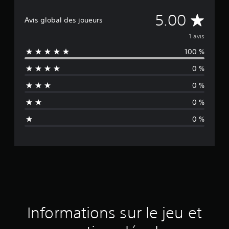
M
5.00
Avis global des joueurs
o
1 avis
100 %
y
0 %
e
0 %
n
0 %
n
0 %
e
d
e
s
a
Informations sur le jeu et
v