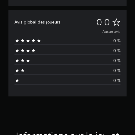
A
0.0
Avis global des joueurs
u
Aucun avis
0 %
c
0 %
u
0 %
n
0 %
a
0 %
v
i
s