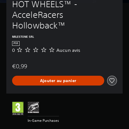
HOT WHEELS™ - 
AcceleRacers 
Hollowback™
MILESTONE SRL
PS5
0
Aucun avis
A
u
c
€0,99
u
n
a
Ajouter au panier
v
i
s
In-Game Purchases