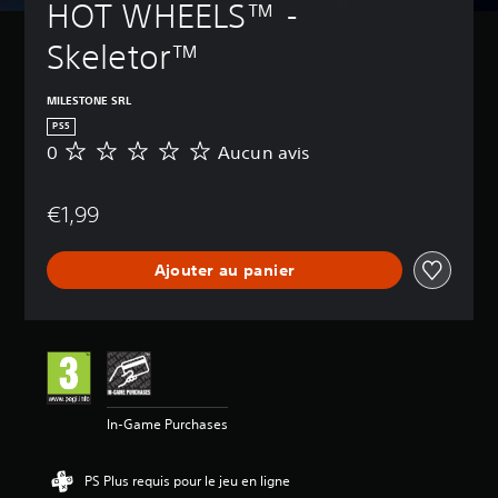
HOT WHEELS™ - 
Skeletor™
MILESTONE SRL
PS5
0
Aucun avis
A
u
c
€1,99
u
n
a
Ajouter au panier
v
i
s
In-Game Purchases
PS Plus requis pour le jeu en ligne