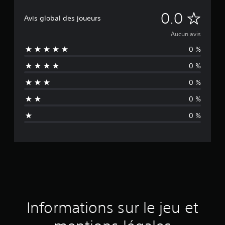
A
0.0
Avis global des joueurs
u
Aucun avis
0 %
c
0 %
u
0 %
n
0 %
a
0 %
v
i
s
Informations sur le jeu et