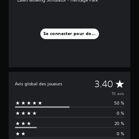
Se connecter pour donner un avis
M
3.40
Avis global des joueurs
o
10 avis
50 %
y
0 %
e
20 %
n
0 %