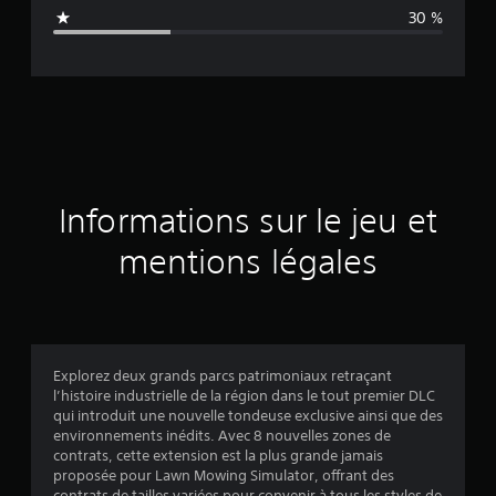
n
30 %
e
d
e
s
a
Informations sur le jeu et
v
mentions légales
i
s
Explorez deux grands parcs patrimoniaux retraçant
l’histoire industrielle de la région dans le tout premier DLC
:
qui introduit une nouvelle tondeuse exclusive ainsi que des
environnements inédits. Avec 8 nouvelles zones de
3
contrats, cette extension est la plus grande jamais
proposée pour Lawn Mowing Simulator, offrant des
contrats de tailles variées pour convenir à tous les styles de