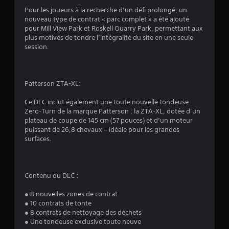
Pour les joueurs à la recherche d’un défi prolongé, un
5
nouveau type de contrat « parc complet » a été ajouté
pour Mill View Park et Roskell Quarry Park, permettant aux
(
plus motivés de tondre l’intégralité du site en une seule
session.
1
0
Patterson ZTA-XL:
Ce DLC inclut également une toute nouvelle tondeuse
a
Zero-Turn de la marque Patterson : la ZTA-XL, dotée d’un
plateau de coupe de 145 cm (57 pouces) et d’un moteur
v
puissant de 26,8 chevaux – idéale pour les grandes
surfaces.
i
s
Contenu du DLC :
)
● 8 nouvelles zones de contrat
● 10 contrats de tonte
● 8 contrats de nettoyage des déchets
● Une tondeuse exclusive toute neuve