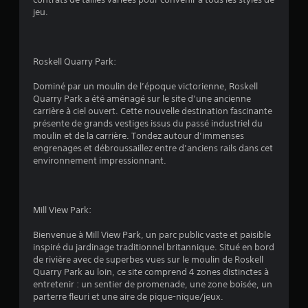
.
jeu.
4
Roskell Quarry Park:
é
Dominé par un moulin de l’époque victorienne, Roskell
t
Quarry Park a été aménagé sur le site d’une ancienne
carrière à ciel ouvert. Cette nouvelle destination fascinante
o
présente de grands vestiges issus du passé industriel du
moulin et de la carrière. Tondez autour d’immenses
i
engrenages et débroussaillez entre d’anciens rails dans cet
environnement impressionnant.
l
e
Mill View Park:
s
Bienvenue à Mill View Park, un parc public vaste et paisible
inspiré du jardinage traditionnel britannique. Situé en bord
s
de rivière avec de superbes vues sur le moulin de Roskell
Quarry Park au loin, ce site comprend 4 zones distinctes à
u
entretenir : un sentier de promenade, une zone boisée, un
parterre fleuri et une aire de pique-nique/jeux.
r