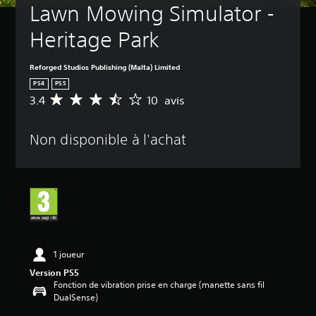
Lawn Mowing Simulator - 
Heritage Park
Reforged Studios Publishing (Malta) Limited
PS4
PS5
3.4
10 avis
M
o
y
Non disponible à l'achat
e
n
n
e
d
e
s
a
v
i
1 joueur
s
Version PS5
Fonction de vibration prise en charge (manette sans fil
:
DualSense)
3