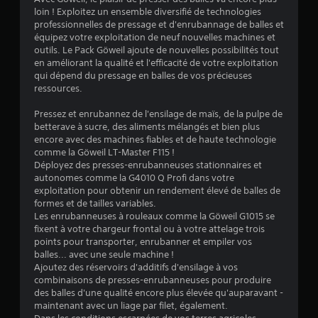
loin ! Exploitez un ensemble diversifié de technologies
:
professionnelles de pressage et d'enrubannage de balles et
équipez votre exploitation de neuf nouvelles machines et
4
outils. Le Pack Göweil ajoute de nouvelles possibilités tout
en améliorant la qualité et l'efficacité de votre exploitation
.
qui dépend du pressage en balles de vos précieuses
ressources.
2
Pressez et enrubannez de l'ensilage de maïs, de la pulpe de
6
betterave à sucre, des aliments mélangés et bien plus
encore avec des machines fiables et de haute technologie
comme la Göweil LT-Master F115 !
Déployez des presses-enrubanneuses stationnaires et
é
autonomes comme la G4010 Q Profi dans votre
exploitation pour obtenir un rendement élevé de balles de
t
formes et de tailles variables.
Les enrubanneuses à rouleaux comme la Göweil G1015 se
o
fixent à votre chargeur frontal ou à votre attelage trois
points pour transporter, enrubanner et empiler vos
balles... avec une seule machine !
i
Ajoutez des réservoirs d'additifs d'ensilage à vos
combinaisons de presses-enrubanneuses pour produire
l
des balles d'une qualité encore plus élevée qu'auparavant -
maintenant avec un liage par filet, également.
e