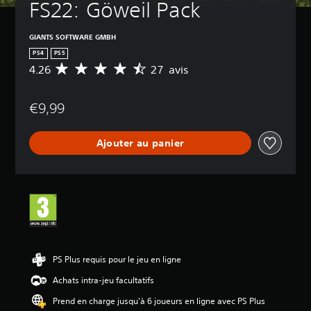
FS22: Göweil Pack
GIANTS SOFTWARE GMBH
PS4
PS5
4.26
27 avis
M
o
y
€9,99
e
n
n
Ajouter au panier
e
d
e
s
a
v
i
s
:
PS Plus requis pour le jeu en ligne
4
Achats intra-jeu facultatifs
.
2
Prend en charge jusqu'à 6 joueurs en ligne avec PS Plus
6