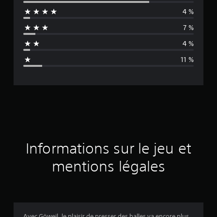
y
4 %
e
7 %
n
4 %
n
11 %
e
d
e
s
a
Informations sur le jeu et
v
mentions légales
i
s
Avec Göweil, le plaisir de presser des balles va encore plus