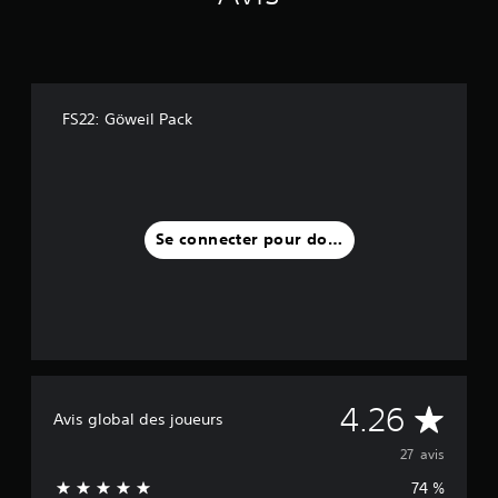
FS22: Göweil Pack
Se connecter pour donner un avis
M
4.26
Avis global des joueurs
o
27 avis
74 %