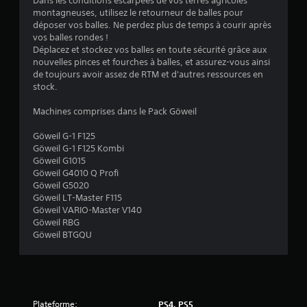
Dans les conditions escarpées de vos terres agricoles
montagneuses, utilisez le retourneur de balles pour
s
déposer vos balles. Ne perdez plus de temps à courir après
vos balles rondes !
s
Déplacez et stockez vos balles en toute sécurité grâce aux
nouvelles pinces et fourches à balles, et assurez-vous ainsi
u
de toujours avoir assez de RTM et d'autres ressources en
stock.
r
Machines comprises dans le Pack Göweil
5
Göweil G-1 F125
(
Göweil G-1 F125 Kombi
Göweil G1015
2
Göweil G4010 Q Profi
Göweil G5020
7
Göweil LT-Master F115
Göweil VARIO-Master V140
Göweil RBG
Göweil BTGQU
a
v
i
Plateforme:
PS4, PS5