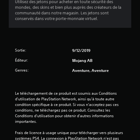
s
e
t
Utilisez des jetons pour acheter en toute sécurité des
n
e
r
s
a
mondes, des skins et bien plus auprès des créateurs de la
t
)
é
d
v
)
communauté dans notre magasin. Les jetons sont
s
u
e
g
L
conservés dans votre porte-monnaie virtuel.
e
j
c
e
l
t
e
l
l
a
l
u
e
e
b
e
à
s
c
l
s
t
a
t
e
e
Sortie:
9/12/2019
o
u
e
f
d
u
t
u
f
Éditeur:
Mojang AB
e
t
r
r
e
s
m
e
d
Genres:
Aventure, Aventure
t
o
s
j
'
s
m
j
é
o
d
e
o
c
y
e
n
u
r
s
Le téléchargement de ce produit est soumis aux Conditions 
l
t
e
a
t
d'utilisation de PlayStation Network, ainsi qu'à toute autre 
a
.
u
n
condition spécifique à ce produit. Si vous n'acceptez pas ces 
c
i
r
v
conditions, ne téléchargez pas ce produit. Consultez les 
a
c
s
o
Conditions d'utilisation pour obtenir d'autres informations 
m
S
k
.
u
importantes.
é
a
s
s
r
u
(
a
Frais de licence à usage unique pour télécharger vers plusieurs 
a
v
i
B
systèmes PS4. La connexion à PlayStation Network n'est pas 
q