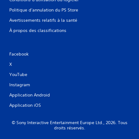
d
p
o
e
a
u
Politique d'annulation du PS Store
m
s
s
a
n
Avertissements relatifs à la santé
s
n
é
o
u
À propos des classifications
c
n
e
e
t
l
s
p
s
s
r
q
a
Facebook
o
u
i
p
i
X
r
o
v
e
s
o
YouTube
m
é
u
e
e
Instagram
s
n
s
p
t
.
Application Android
e
d
r
e
Application iOS
m
J
s
e
o
i
t
n
u
© Sony Interactive Entertainment Europe Ltd., 2026. Tous
t
f
a
droits réservés.
r
o
b
o
r