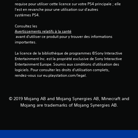
e
d
a
requise pour utiliser cette licence sur votre PS4 principale ; elle 
u
e
g
s
l'est en revanche pour une utilisation sur d'autres 
i
à
a
i
systèmes PS4.
s
p
r
o
q
a
d
Consultez les 
n
u
r
Avertissements relatifs à la santé
t
e
e
a
 avant d'utiliser ce produit pour y trouver des informations 
s
m
)
m
importantes.
u
a
é
D
s
n
t
e
La licence de la bibliothèque de programmes ©Sony Interactive 
c
u
r
s
Entertainment Inc. est la propriété exclusive de Sony Interactive 
e
e
e
o
Entertainment Europe. Soumis aux conditions d’utilisation des 
p
r
l
p
logiciels. Pour consulter les droits d’utilisation complets, 
t
l
t
l
rendez-vous sur eu.playstation.com/legal.
i
e
i
e
b
j
o
l
V
e
n
e
o
u
s
s
© 2019 Mojang AB and Mojang Synergies AB, Minecraft and
u
e
p
d
Mojang are trademarks of Mojang Synergies AB.
s
t
e
e
p
à
r
v
o
c
m
o
u
o
e
u
v
m
t
s
e
m
t
g