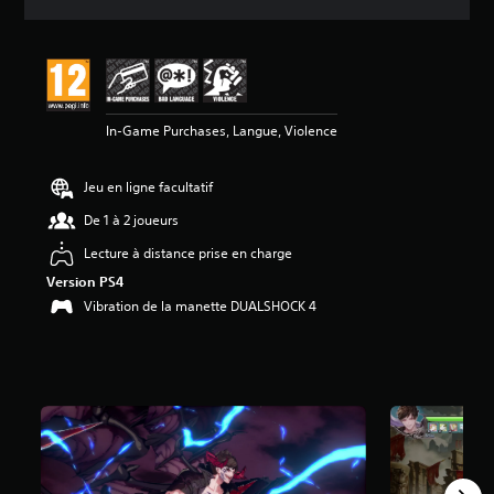
e
s
a
v
i
s
In-Game Purchases, Langue, Violence
:
4
Jeu en ligne facultatif
.
6
De 1 à 2 joueurs
3
Lecture à distance prise en charge
é
Version PS4
t
Vibration de la manette DUALSHOCK 4
o
i
l
e
s
s
u
r
5
(