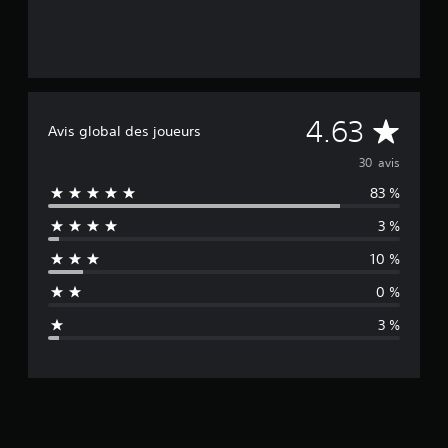
M
4.63
Avis global des joueurs
o
30 avis
83 %
y
3 %
e
10 %
n
0 %
n
3 %
e
d
e