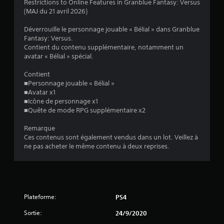
é
Restrictions to Online Features in Granblue Fantasy: Versus
(MAJ du 21 avril 2026)
t
Déverrouille le personnage jouable « Bélial » dans Granblue
o
Fantasy: Versus.
Contient du contenu supplémentaire, notamment un
avatar « Bélial » spécial.
i
Contient
l
■Personnage jouable « Bélial »
■Avatar x1
e
■Icône de personnage x1
■Quête de mode RPG supplémentaire x2
s
Remarque
s
Ces contenus sont également vendus dans un lot. Veillez à
ne pas acheter le même contenu à deux reprises.
u
r
5
Plateforme:
PS4
(
Sortie:
24/9/2020