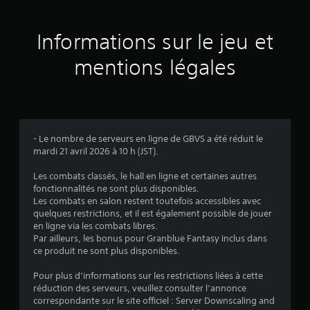
s
a
Informations sur le jeu et
v
mentions légales
i
s
- Le nombre de serveurs en ligne de GBVS a été réduit le
mardi 21 avril 2026 à 10 h (JST).
:
Les combats classés, le hall en ligne et certaines autres
4
fonctionnalités ne sont plus disponibles.
Les combats en salon restent toutefois accessibles avec
.
quelques restrictions, et il est également possible de jouer
en ligne via les combats libres.
6
Par ailleurs, les bonus pour Granblue Fantasy inclus dans
ce produit ne sont plus disponibles.
3
Pour plus d’informations sur les restrictions liées à cette
réduction des serveurs, veuillez consulter l’annonce
correspondante sur le site officiel : Server Downscaling and