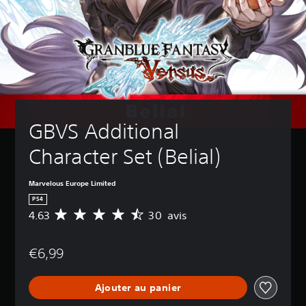
GBVS Additional 
Character Set (Belial)
Marvelous Europe Limited
PS4
4.63
30 avis
M
o
y
€6,99
e
n
n
Ajouter au panier
e
d