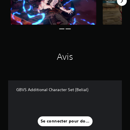
3
0
a
v
i
s
)
Avis
GBVS Additional Character Set (Belial)
Se connecter pour donner un avis