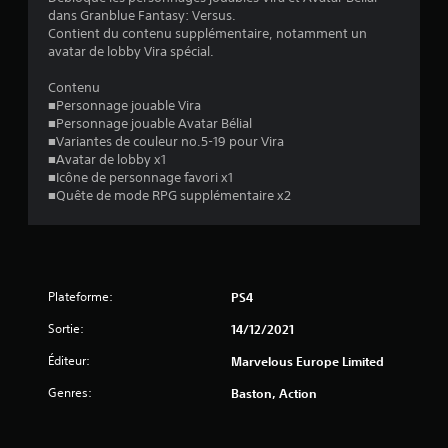
dans Granblue Fantasy: Versus.
l
Contient du contenu supplémentaire, notamment un
avatar de lobby Vira spécial.
e
Contenu
s
■Personnage jouable Vira
■Personnage jouable Avatar Bélial
s
■Variantes de couleur no.5-19 pour Vira
■Avatar de lobby x1
u
■Icône de personnage favori x1
■Quête de mode RPG supplémentaire x2
r
5
(
Plateforme:
PS4
2
Sortie:
14/12/2021
7
Éditeur:
Marvelous Europe Limited
Genres:
Baston, Action
a