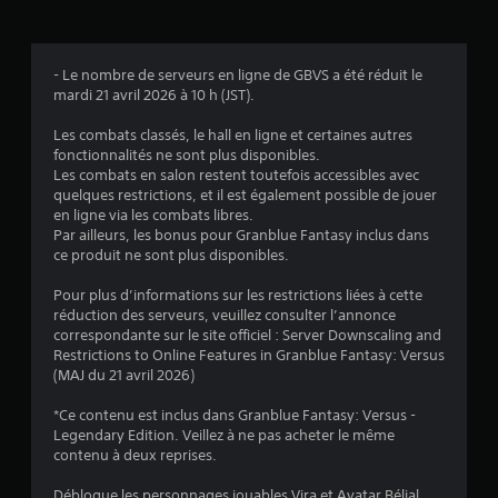
s
- Le nombre de serveurs en ligne de GBVS a été réduit le
mardi 21 avril 2026 à 10 h (JST).
:
Les combats classés, le hall en ligne et certaines autres
4
fonctionnalités ne sont plus disponibles.
Les combats en salon restent toutefois accessibles avec
.
quelques restrictions, et il est également possible de jouer
en ligne via les combats libres.
8
Par ailleurs, les bonus pour Granblue Fantasy inclus dans
ce produit ne sont plus disponibles.
1
Pour plus d’informations sur les restrictions liées à cette
réduction des serveurs, veuillez consulter l’annonce
correspondante sur le site officiel : Server Downscaling and
é
Restrictions to Online Features in Granblue Fantasy: Versus
(MAJ du 21 avril 2026)
t
*Ce contenu est inclus dans Granblue Fantasy: Versus -
o
Legendary Edition. Veillez à ne pas acheter le même
contenu à deux reprises.
i
Débloque les personnages jouables Vira et Avatar Bélial