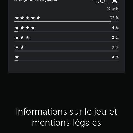
o
27 avis
93 %
y
4 %
e
0 %
n
0 %
n
4 %
e
d
e
s
a
Informations sur le jeu et
v
mentions légales
i