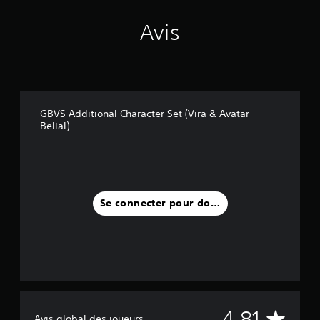
7
Avis
a
v
i
s
)
GBVS Additional Character Set (Vira & Avatar
Belial)
Se connecter pour donner un avis
M
4.81
Avis global des joueurs