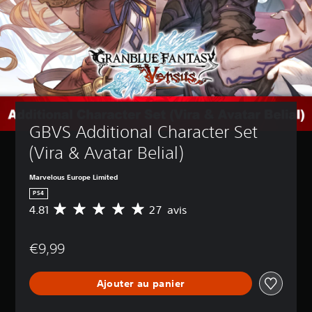
GBVS Additional Character Set 
(Vira & Avatar Belial)
Marvelous Europe Limited
PS4
4.81
27 avis
M
o
y
€9,99
e
n
n
Ajouter au panier
e
d
e