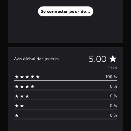
v
i
Se connecter pour donner un avis
s
)
M
5.00
Avis global des joueurs
o
1 avis
100 %
y
0 %
e
0 %
n
0 %
n
0 %
e