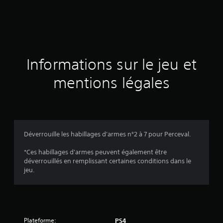
d
e
s
a
Informations sur le jeu et
v
mentions légales
i
s
Déverrouille les habillages d'armes n°2 à 7 pour Perceval.
:
*Ces habillages d'armes peuvent également être
déverrouillés en remplissant certaines conditions dans le
1
jeu.
é
Plateforme:
PS4