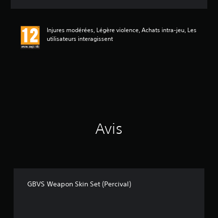
e
s
a
Injures modérées, Légère violence, Achats intra-jeu, Les
v
utilisateurs interagissent
i
s
:
5
é
t
o
i
Avis
l
e
s
s
u
r
5
GBVS Weapon Skin Set (Percival)
(
1
a