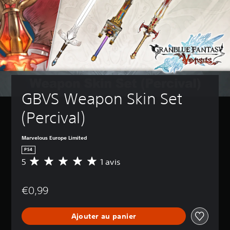
GBVS Weapon Skin Set 
(Percival)
Marvelous Europe Limited
PS4
5
1 avis
M
o
y
€0,99
e
n
n
Ajouter au panier
e
d