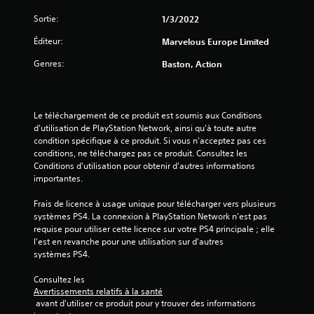
t
Sortie:
1/3/2022
o
Éditeur:
Marvelous Europe Limited
i
Genres:
Baston, Action
l
e
Le téléchargement de ce produit est soumis aux Conditions 
s
d'utilisation de PlayStation Network, ainsi qu'à toute autre 
condition spécifique à ce produit. Si vous n'acceptez pas ces 
conditions, ne téléchargez pas ce produit. Consultez les 
u
Conditions d'utilisation pour obtenir d'autres informations 
importantes.
r
Frais de licence à usage unique pour télécharger vers plusieurs 
5
systèmes PS4. La connexion à PlayStation Network n'est pas 
requise pour utiliser cette licence sur votre PS4 principale ; elle 
(
l'est en revanche pour une utilisation sur d'autres 
systèmes PS4.
1
Consultez les 
Avertissements relatifs à la santé
 avant d'utiliser ce produit pour y trouver des informations 