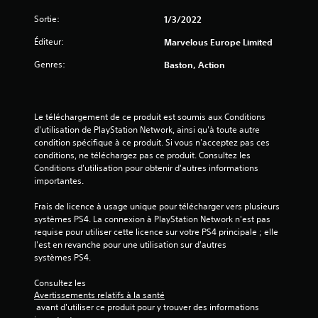
t
Sortie:
1/3/2022
o
Éditeur:
Marvelous Europe Limited
i
Genres:
Baston, Action
l
e
Le téléchargement de ce produit est soumis aux Conditions 
s
d'utilisation de PlayStation Network, ainsi qu'à toute autre 
condition spécifique à ce produit. Si vous n'acceptez pas ces 
conditions, ne téléchargez pas ce produit. Consultez les 
u
Conditions d'utilisation pour obtenir d'autres informations 
importantes.
r
Frais de licence à usage unique pour télécharger vers plusieurs 
5
systèmes PS4. La connexion à PlayStation Network n'est pas 
requise pour utiliser cette licence sur votre PS4 principale ; elle 
(
l'est en revanche pour une utilisation sur d'autres 
systèmes PS4.
1
Consultez les 
Avertissements relatifs à la santé
 avant d'utiliser ce produit pour y trouver des informations 