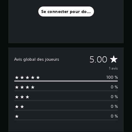
v
i
Se connecter pour donner un avis
s
)
M
5.00
Avis global des joueurs
o
1 avis
100 %
y
0 %
e
0 %
n
0 %
n
0 %
e