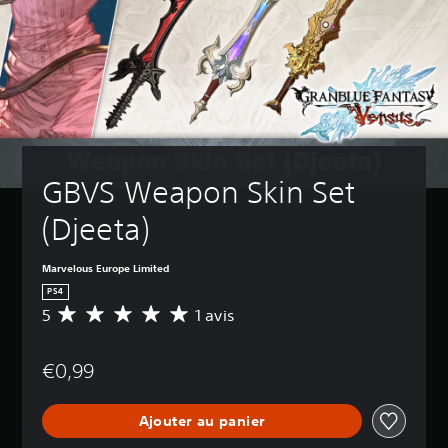
GBVS Weapon Skin Set 
(Djeeta)
Marvelous Europe Limited
PS4
5
1 avis
M
o
y
€0,99
e
n
n
Ajouter au panier
e
d