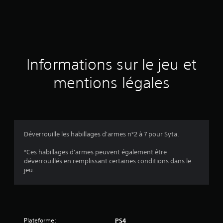
d
e
s
a
Informations sur le jeu et
v
mentions légales
i
s
Déverrouille les habillages d'armes n°2 à 7 pour Syta.
:
*Ces habillages d'armes peuvent également être
déverrouillés en remplissant certaines conditions dans le
1
jeu.
é
Plateforme:
PS4