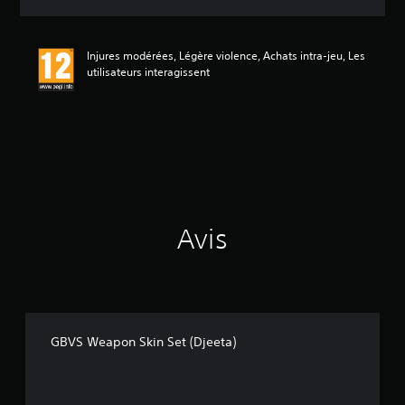
e
s
a
Injures modérées, Légère violence, Achats intra-jeu, Les
v
utilisateurs interagissent
i
s
:
5
é
t
o
i
Avis
l
e
s
s
u
r
5
GBVS Weapon Skin Set (Djeeta)
(
1
a