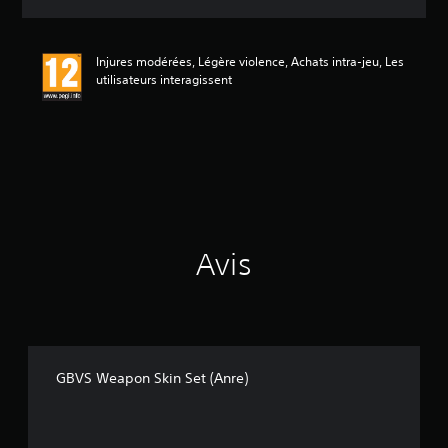
e
s
a
Injures modérées, Légère violence, Achats intra-jeu, Les
v
utilisateurs interagissent
i
s
:
5
é
t
o
i
Avis
l
e
s
s
u
r
5
GBVS Weapon Skin Set (Anre)
(
1
a