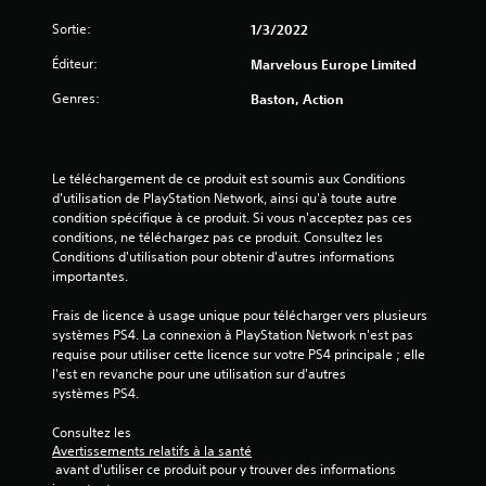
t
Sortie:
1/3/2022
o
Éditeur:
Marvelous Europe Limited
i
Genres:
Baston, Action
l
e
Le téléchargement de ce produit est soumis aux Conditions 
s
d'utilisation de PlayStation Network, ainsi qu'à toute autre 
condition spécifique à ce produit. Si vous n'acceptez pas ces 
conditions, ne téléchargez pas ce produit. Consultez les 
u
Conditions d'utilisation pour obtenir d'autres informations 
importantes.
r
Frais de licence à usage unique pour télécharger vers plusieurs 
5
systèmes PS4. La connexion à PlayStation Network n'est pas 
requise pour utiliser cette licence sur votre PS4 principale ; elle 
(
l'est en revanche pour une utilisation sur d'autres 
systèmes PS4.
1
Consultez les 
Avertissements relatifs à la santé
 avant d'utiliser ce produit pour y trouver des informations 