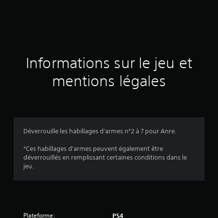
d
e
s
a
Informations sur le jeu et
v
mentions légales
i
s
Déverrouille les habillages d'armes n°2 à 7 pour Anre.
:
*Ces habillages d'armes peuvent également être
déverrouillés en remplissant certaines conditions dans le
1
jeu.
é
Plateforme:
PS4