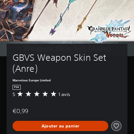
GBVS Weapon Skin Set 
(Anre)
Marvelous Europe Limited
PS4
5
1 avis
M
o
y
€0,99
e
n
n
Ajouter au panier
e
d