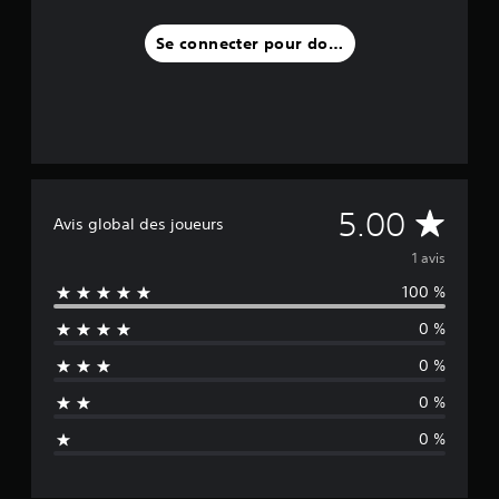
v
i
Se connecter pour donner un avis
s
)
M
5.00
Avis global des joueurs
o
1 avis
100 %
y
0 %
e
0 %
n
0 %
n
0 %
e