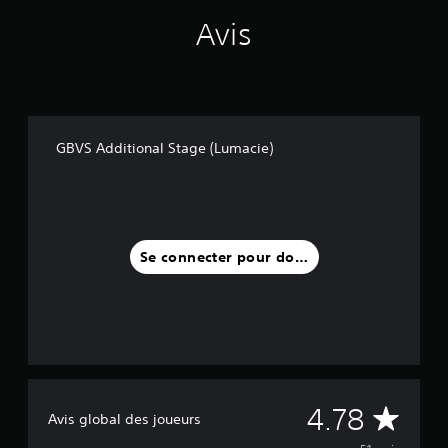
5
Avis
1
a
v
i
s
)
GBVS Additional Stage (Lumacie)
Se connecter pour donner un avis
M
4.78
Avis global des joueurs