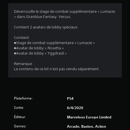
s
Déverrouille le stage de combat supplémentaire « Lumacie
» dans Granblue Fantasy: Versus.
:
Contient 2 avatars de lobby spéciaux.
4
Contient
.
■Stage de combat supplémentaire « Lumacie »
■Avatar de lobby « Rosetta »
7
■Avatar de lobby « Yggdrasil »
8
Remarque :
Le contenu de ce lot n'est pas vendu séparément.
é
t
Plateforme:
PS4
o
Sortie:
6/4/2020
i
Éditeur:
Marvelous Europe Limited
Genres:
Arcade, Baston, Action
l