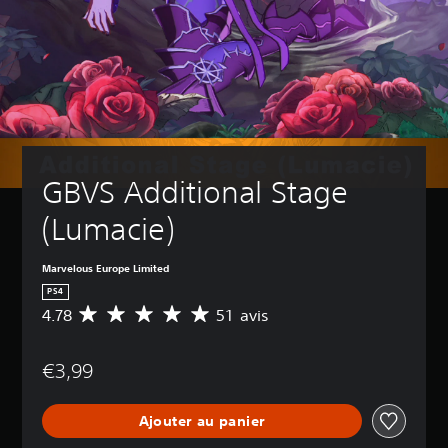
GBVS Additional Stage 
(Lumacie)
Marvelous Europe Limited
PS4
4.78
51 avis
M
o
y
€3,99
e
n
n
Ajouter au panier
e
d