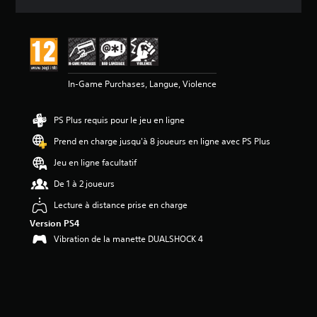
e
s
a
v
i
s
In-Game Purchases, Langue, Violence
:
4
PS Plus requis pour le jeu en ligne
.
7
Prend en charge jusqu'à 8 joueurs en ligne avec PS Plus
8
Jeu en ligne facultatif
é
De 1 à 2 joueurs
t
o
Lecture à distance prise en charge
i
Version PS4
l
e
Vibration de la manette DUALSHOCK 4
s
s
u
r
5
(