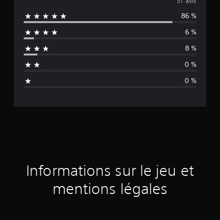
o
51 avis
86 %
y
6 %
e
8 %
n
0 %
n
0 %
e
d
e
s
a
Informations sur le jeu et
v
mentions légales
i