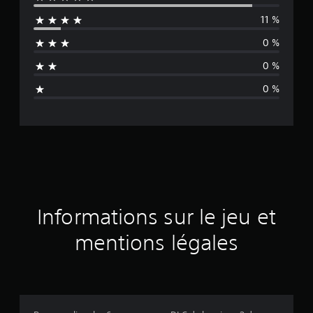
y
11 %
e
0 %
n
0 %
n
0 %
e
d
e
s
a
Informations sur le jeu et
v
mentions légales
i
s