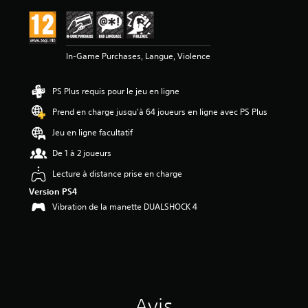
a
v
i
s
In-Game Purchases, Langue, Violence
:
4
PS Plus requis pour le jeu en ligne
.
8
Prend en charge jusqu'à 64 joueurs en ligne avec PS Plus
9
Jeu en ligne facultatif
é
De 1 à 2 joueurs
t
o
Lecture à distance prise en charge
i
Version PS4
l
e
Vibration de la manette DUALSHOCK 4
s
s
u
r
5
(
9
Avis