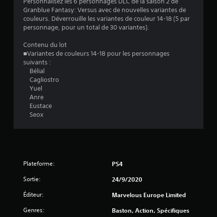
Personnalisez les 6 personnages DLC de la saison 2 de
Granblue Fantasy: Versus avec de nouvelles variantes de
:
couleurs. Déverrouille les variantes de couleur 14-18 (5 par
personnage, pour un total de 30 variantes).
4
Contenu du lot
.
■Variantes de couleurs 14-18 pour les personnages
suivants :
8
Bélial
Cagliostro
9
Yuel
Anre
Eustace
Seox
é
t
o
Plateforme:
PS4
i
Sortie:
24/9/2020
l
Éditeur:
Marvelous Europe Limited
Genres:
Baston, Action, Spécifiques
e