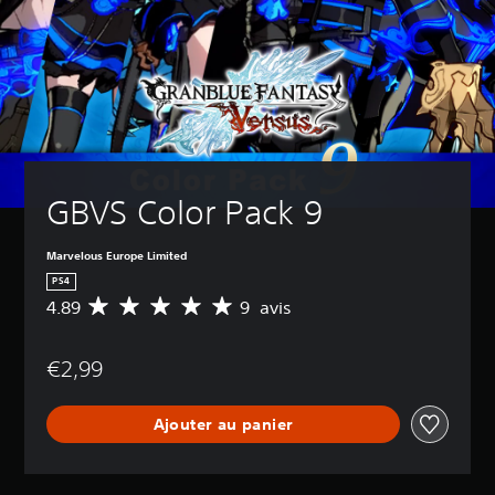
GBVS Color Pack 9
Marvelous Europe Limited
PS4
4.89
9 avis
M
o
y
€2,99
e
n
n
Ajouter au panier
e
d
e
s