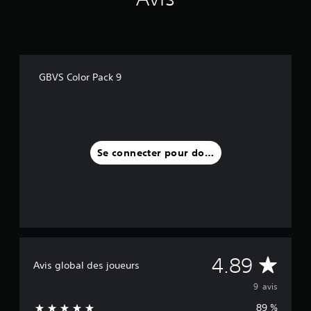
a
v
i
s
)
GBVS Color Pack 9
Se connecter pour donner un avis
M
4.89
Avis global des joueurs
o
9 avis
89 %