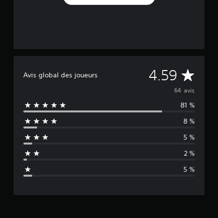
M
4.59
Avis global des joueurs
o
64 avis
81 %
y
8 %
e
5 %
n
2 %
n
5 %
e
d