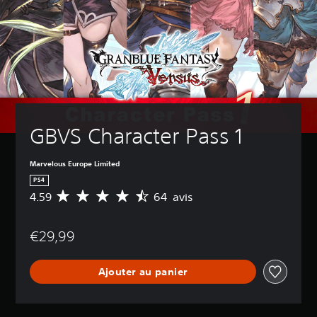
GBVS Character Pass 1
Marvelous Europe Limited
PS4
4.59
64 avis
M
o
y
€29,99
e
n
n
Ajouter au panier
e
d
e
s