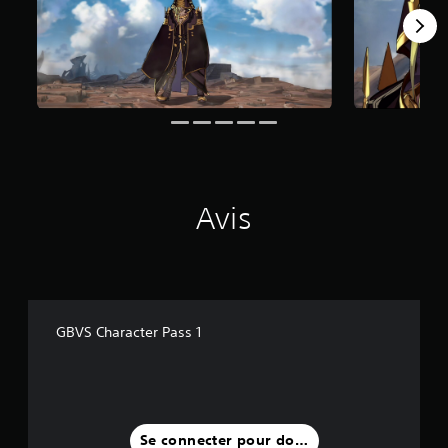
a
v
i
s
)
Avis
GBVS Character Pass 1
Se connecter pour donner un avis