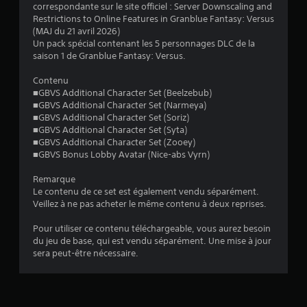
correspondante sur le site officiel : Server Downscaling and
é
Restrictions to Online Features in Granblue Fantasy: Versus
(MAJ du 21 avril 2026)
t
Un pack spécial contenant les 5 personnages DLC de la
saison 1 de Granblue Fantasy: Versus.
o
Contenu
■GBVS Additional Character Set (Beelzebub)
i
■GBVS Additional Character Set (Narmeya)
■GBVS Additional Character Set (Soriz)
l
■GBVS Additional Character Set (Syta)
■GBVS Additional Character Set (Zooey)
e
■GBVS Bonus Lobby Avatar (Nice-abs Vyrn)
s
Remarque
Le contenu de ce set est également vendu séparément.
s
Veillez à ne pas acheter le même contenu à deux reprises.
u
Pour utiliser ce contenu téléchargeable, vous aurez besoin
du jeu de base, qui est vendu séparément. Une mise à jour
r
sera peut-être nécessaire.
5
(