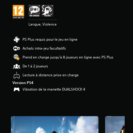
a
v
i
s
Langue, Violence
:
4
PS Plus requis pour le jeu en ligne
.
5
Achats intra-jeu facultatifs
9
Prend en charge jusqu'à 8 joueurs en ligne avec PS Plus
é
De 1 à 2 joueurs
t
o
Lecture à distance prise en charge
i
Version PS4
l
e
Vibration de la manette DUALSHOCK 4
s
s
u
r
5
(
6
4