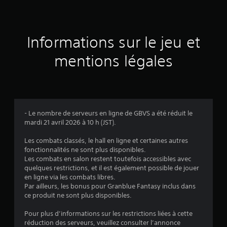
e
s
a
Informations sur le jeu et
v
mentions légales
i
s
- Le nombre de serveurs en ligne de GBVS a été réduit le
mardi 21 avril 2026 à 10 h (JST).
:
Les combats classés, le hall en ligne et certaines autres
4
fonctionnalités ne sont plus disponibles.
Les combats en salon restent toutefois accessibles avec
.
quelques restrictions, et il est également possible de jouer
en ligne via les combats libres.
5
Par ailleurs, les bonus pour Granblue Fantasy inclus dans
ce produit ne sont plus disponibles.
9
Pour plus d’informations sur les restrictions liées à cette
réduction des serveurs, veuillez consulter l’annonce