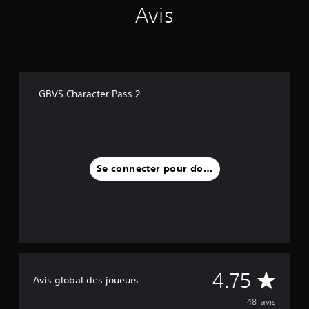
Avis
a
v
i
s
)
GBVS Character Pass 2
Se connecter pour donner un avis
M
4.75
Avis global des joueurs
o
48 avis