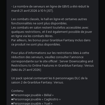
- Le nombre de serveurs en ligne de GBVS a été réduit le
mardi 21 avril 2026 à 10 h (JST).
:
Les combats classés, le hall en ligne et certaines autres
4
fonctionnalités ne sont plus disponibles.
Les combats en salon restent toutefois accessibles avec
.
quelques restrictions, et il est également possible de jouer
en ligne via les combats libres.
7
Par ailleurs, les bonus pour Granblue Fantasy inclus dans
ce produit ne sont plus disponibles.
5
Pour plus d’informations sur les restrictions liées à cette
réduction des serveurs, veuillez consulter l’annonce
correspondante sur le site officiel : Server Downscaling and
é
Restrictions to Online Features in Granblue Fantasy: Versus
(MAJ du 21 avril 2026)
t
Un pack spécial contenant les 6 personnages DLC de la
o
saison 2 de Granblue Fantasy: Versus.
Contenu
i
■Personnage jouable « Bélial »
■Personnage jouable « Cagliostro »
l
■Personnage jouable « Yuel »