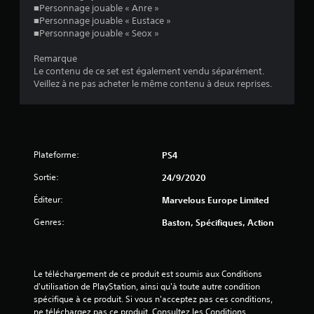
■Personnage jouable « Anre »
e
■Personnage jouable « Eustace »
■Personnage jouable « Seox »
s
Remarque
s
Le contenu de ce set est également vendu séparément.
Veillez à ne pas acheter le même contenu à deux reprises.
u
r
5
Plateforme:
PS4
(
Sortie:
24/9/2020
4
Éditeur:
Marvelous Europe Limited
8
Genres:
Baston, Spécifiques, Action
a
Le téléchargement de ce produit est soumis aux Conditions 
d'utilisation de PlayStation, ainsi qu'à toute autre condition 
v
spécifique à ce produit. Si vous n'acceptez pas ces conditions, 
ne téléchargez pas ce produit. Consultez les Conditions 