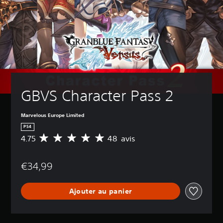
GBVS Character Pass 2
Marvelous Europe Limited
PS4
4.75
48 avis
M
o
y
€34,99
e
n
n
Ajouter au panier
e
d
e
s