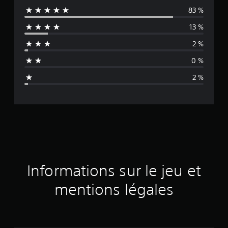
83 %
y
13 %
e
2 %
n
0 %
n
2 %
e
d
e
s
a
Informations sur le jeu et
v
mentions légales
i
s