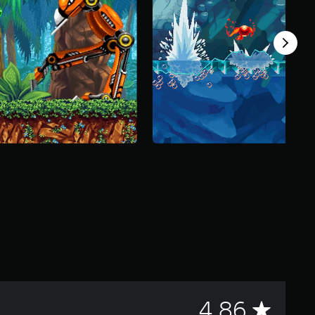
M
4.86