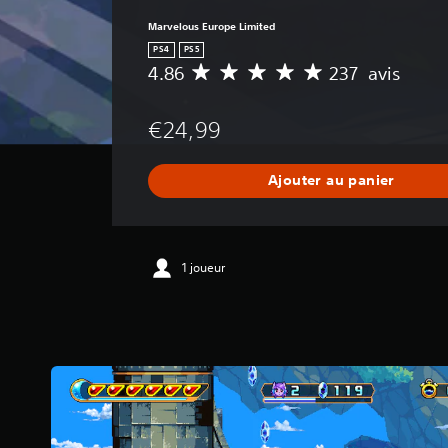
Marvelous Europe Limited
PS4
PS5
4.86
237 avis
M
o
y
€24,99
e
n
n
Ajouter au panier
e
d
e
s
a
1 joueur
v
i
s
:
4
.
8
6