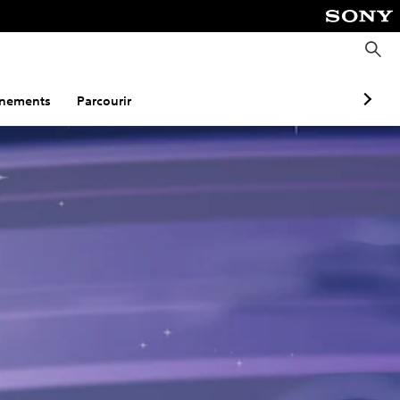
R
e
c
h
e
nements
Parcourir
r
c
h
e
r