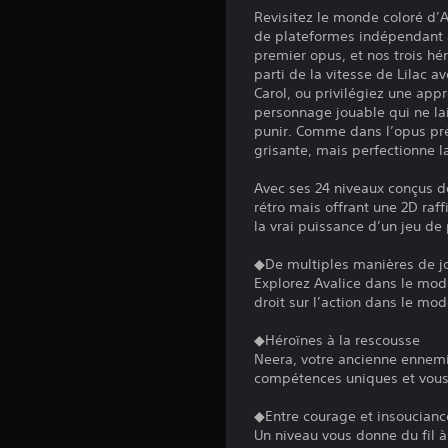
Revisitez le monde coloré d’
de plateformes indépendant à
premier opus, et nos trois hé
parti de la vitesse de Lilac 
Carol, ou privilégiez une app
personnage jouable qui ne lai
punir. Comme dans l’opus pré
grisante, mais perfectionne 
Avec ses 24 niveaux conçus d
rétro mais offrant une 2D raf
la vrai puissance d’un jeu de
◆De multiples manières de j
Explorez Avalice dans le mode
droit sur l’action dans le m
◆Héroïnes à la rescousse
Neera, votre ancienne ennem
compétences uniques et vous 
◆Entre courage et insoucianc
Un niveau vous donne du fil à