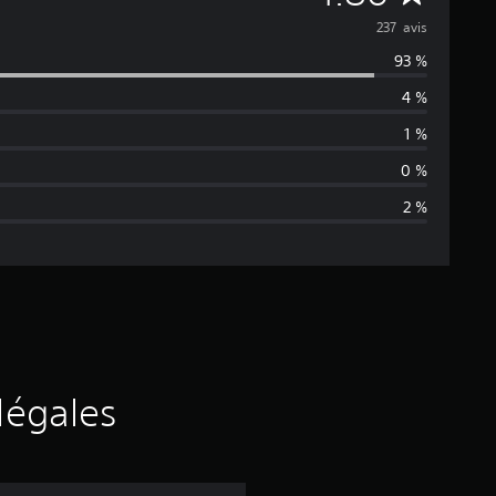
o
237 avis
93 %
y
4 %
e
1 %
n
0 %
2 %
n
e
d
e
s
légales
a