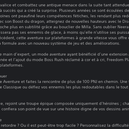
Avalice et combattez une antique menace dans la suite tant attendue
 succès qui a créé la surprise. Plusieurs années se sont écoulées 
roïnes ont peaufiné leurs compétences fétiches, les rendant plus re
avec son Boost du dragon, atteignez de nouvelles hauteurs avec le Di
roche plus en subtilité grâce au bouclier de Milla. Sans oublier Neer
ssera pas ses ennemis de glace, à moins qu’elle n’utilise ses puissa
cédent, cette aventure sur plateformes à grande vitesse vous offre 
la formule avec un nouveau système de jeu et des améliorations.
e main d’expert, un mode aventure ayant bénéficié d’une extensio
finée et l’ajout du mode Boss Rush réclamé à cor et à cri, Freedom Pl
 plateformes.
ouer
 Aventure et faites la rencontre de plus de 100 PNJ en chemin. Une 
ode Classique ou défiez vos ennemis les plus redoutables dans le to
ie, rejoint une troupe épique composée uniquement d’héroïnes ; ch
confiera son point de vue sur une histoire digne de vos dessins ani
e
 retordre ? Ou il est peut-être trop facile ? Personnalisez la difficu