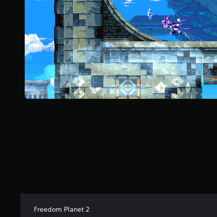
é
t
o
i
l
e
s
s
u
r
5
(
2
3
7
a
v
i
s
)
Freedom Planet 2