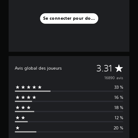
Se connecter pour donner un avis
M
3.31
Avis global des joueurs
o
16890 avis
33 %
y
16 %
e
18 %
n
12 %
n
20 %
e