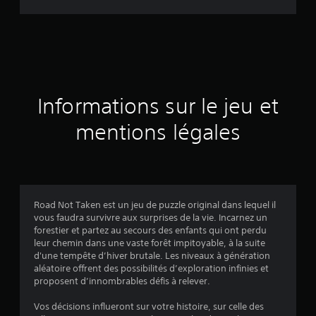
d
e
s
a
Informations sur le jeu et
v
mentions légales
i
s
Road Not Taken est un jeu de puzzle original dans lequel il
vous faudra survivre aux surprises de la vie. Incarnez un
:
forestier et partez au secours des enfants qui ont perdu
leur chemin dans une vaste forêt impitoyable, à la suite
3
d'une tempête d’hiver brutale. Les niveaux à génération
aléatoire offrent des possibilités d’exploration infinies et
.
proposent d’innombrables défis à relever.
3
Vos décisions influeront sur votre histoire, sur celle des