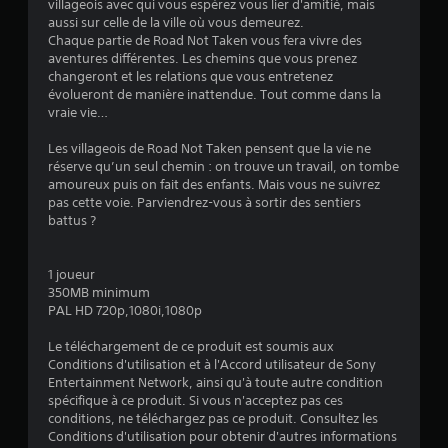
villageois avec qui vous espérez vous lier d'amitié, mais
1
aussi sur celle de la ville où vous demeurez.
Chaque partie de Road Not Taken vous fera vivre des
aventures différentes. Les chemins que vous prenez
changeront et les relations que vous entretenez
é
évolueront de manière inattendue. Tout comme dans la
vraie vie…
t
Les villageois de Road Not Taken pensent que la vie ne
o
réserve qu’un seul chemin : on trouve un travail, on tombe
amoureux puis on fait des enfants. Mais vous ne suivrez
pas cette voie. Parviendrez-vous à sortir des sentiers
i
battus ?
l
1 joueur
e
350MB minimum
PAL HD 720p,1080i,1080p
s
Le téléchargement de ce produit est soumis aux
s
Conditions d'utilisation et à l'Accord utilisateur de Sony
Entertainment Network, ainsi qu'à toute autre condition
u
spécifique à ce produit. Si vous n'acceptez pas ces
conditions, ne téléchargez pas ce produit. Consultez les
r
Conditions d'utilisation pour obtenir d'autres informations