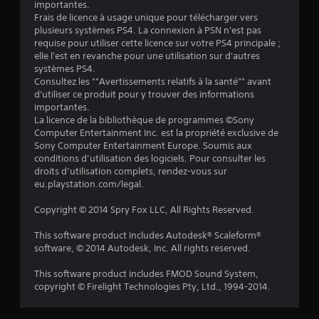
importantes.
5
Frais de licence à usage unique pour télécharger vers
plusieurs systèmes PS4. La connexion à PSN n'est pas
(
requise pour utiliser cette licence sur votre PS4 principale ;
elle l'est en revanche pour une utilisation sur d'autres
1
systèmes PS4.
Consultez les ""Avertissements relatifs à la santé"" avant
6
d'utiliser ce produit pour y trouver des informations
importantes.
8
La licence de la bibliothèque de programmes ©Sony
Computer Entertainment Inc. est la propriété exclusive de
9
Sony Computer Entertainment Europe. Soumis aux
conditions d’utilisation des logiciels. Pour consulter les
0
droits d’utilisation complets, rendez-vous sur
eu.playstation.com/legal.
Copyright © 2014 Spry Fox LLC, All Rights Reserved.
a
This software product includes Autodesk® Scaleform®
v
software, © 2014 Autodesk, Inc. All rights reserved.
i
This software product includes FMOD Sound System,
copyright © Firelight Technologies Pty, Ltd., 1994-2014.
s