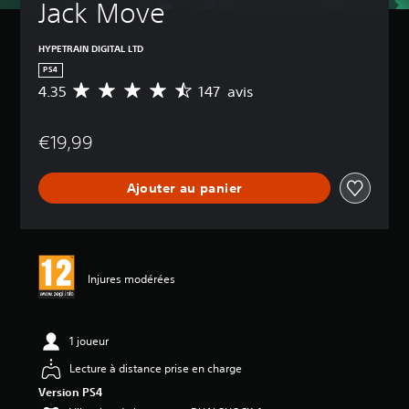
Jack Move
HYPETRAIN DIGITAL LTD
PS4
4.35
147 avis
M
o
y
€19,99
e
n
n
Ajouter au panier
e
d
e
s
a
v
Injures modérées
i
s
:
1 joueur
4
Lecture à distance prise en charge
.
3
Version PS4
5