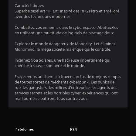
Caractéristiques
u
Superbe pixel art "Hi-Bit" inspiré des RPG rétro et amélioré
avec des techniques modernes.
r
Combattez vos ennemis dans le cyberespace. Abattez-les
5
en utilisant une multitude de logiciels de piratage doux.
(
Explorez le monde dangereux de Monocity-1 et éliminez
Monomind, la méga société maléfique qui le contrôle.
1
Incarnez Noa Solares, une hackeuse impertinente qui
4
cherche à sauver son père et le monde.
7
Frayez-vous un chemin à travers un tas de donjons remplis
de toutes sortes de méchants cyberpunk. Les punks de
rue, les gangsters, les milices d'entreprise, les agents des
services secrets et les horribles cyber-expériences qui ont
a
mal tourné se battront tous contre vous !
v
i
Plateforme:
PS4
s