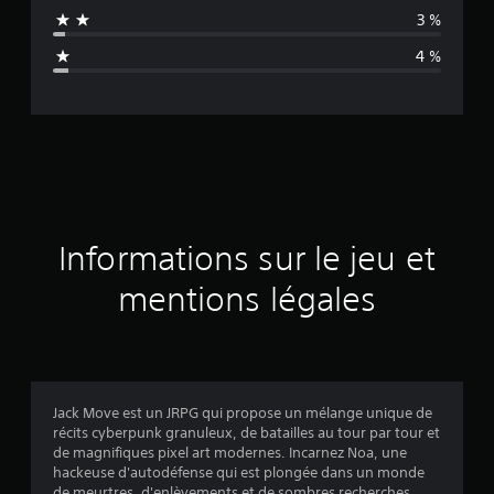
n
3 %
n
4 %
e
d
e
s
a
Informations sur le jeu et
v
mentions légales
i
s
Jack Move est un JRPG qui propose un mélange unique de
récits cyberpunk granuleux, de batailles au tour par tour et
:
de magnifiques pixel art modernes. Incarnez Noa, une
hackeuse d'autodéfense qui est plongée dans un monde
4
de meurtres, d'enlèvements et de sombres recherches