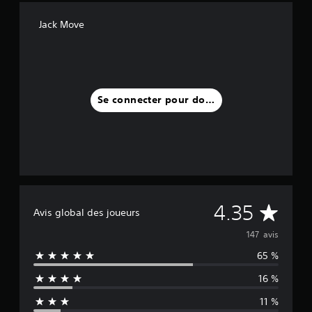
Jack Move
Se connecter pour donner un avis
M
4.35
Avis global des joueurs
o
147 avis
65 %
y
16 %
e
11 %