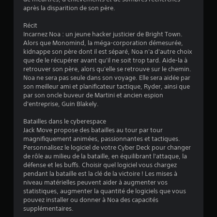
après la disparition de son père.
.
Récit
3
Incarnez Noa : un jeune hacker justicier de Bright Town.
Alors que Monomind, la méga-corporation démesurée,
5
kidnappe son père dont il est séparé, Noa n'a d'autre choix
que de le récupérer avant qu'il ne soit trop tard. Aide-la à
retrouver son père, alors qu'elle se retrouve sur le chemin.
Noa ne sera pas seule dans son voyage. Elle sera aidée par
é
son meilleur ami et planificateur tactique, Ryder, ainsi que
par son oncle buveur de Martini et ancien espion
t
d'entreprise, Guin Blakely.
o
Batailles dans le cyberespace
Jack Move propose des batailles au tour par tour
magnifiquement animées, passionnantes et tactiques.
i
Personnalisez le logiciel de votre Cyber ​​Deck pour changer
de rôle au milieu de la bataille, en équilibrant l'attaque, la
l
défense et les buffs. Choisir quel logiciel vous chargez
pendant la bataille est la clé de la victoire ! Les mises à
e
niveau matérielles peuvent aider à augmenter vos
statistiques, augmenter la quantité de logiciels que vous
s
pouvez installer ou donner à Noa des capacités
supplémentaires.
s