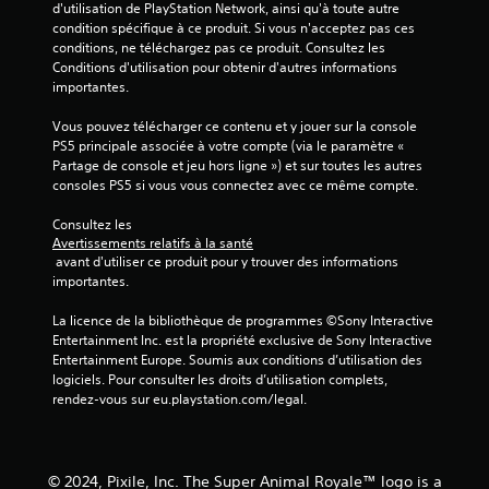
5
d'utilisation de PlayStation Network, ainsi qu'à toute autre 
condition spécifique à ce produit. Si vous n'acceptez pas ces 
(
conditions, ne téléchargez pas ce produit. Consultez les 
Conditions d'utilisation pour obtenir d'autres informations 
2
importantes.
Vous pouvez télécharger ce contenu et y jouer sur la console 
PS5 principale associée à votre compte (via le paramètre « 
a
Partage de console et jeu hors ligne ») et sur toutes les autres 
consoles PS5 si vous vous connectez avec ce même compte.
v
Consultez les 
i
Avertissements relatifs à la santé
 avant d'utiliser ce produit pour y trouver des informations 
s
importantes.
)
La licence de la bibliothèque de programmes ©Sony Interactive 
Entertainment Inc. est la propriété exclusive de Sony Interactive 
Entertainment Europe. Soumis aux conditions d’utilisation des 
logiciels. Pour consulter les droits d’utilisation complets, 
rendez-vous sur eu.playstation.com/legal.
© 2024, Pixile, Inc. The Super Animal Royale™ logo is a