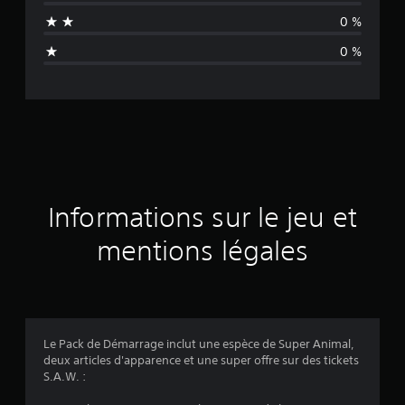
n
0 %
n
0 %
e
d
e
s
a
Informations sur le jeu et
v
mentions légales
i
s
Le Pack de Démarrage inclut une espèce de Super Animal,
deux articles d'apparence et une super offre sur des tickets
:
S.A.W. :