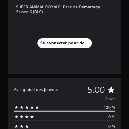
SUPER ANIMAL ROYALE: Pack de Démarrage
Saison 6 (DLC)
Se connecter pour donner un avis
M
5.00
Avis global des joueurs
o
2 avis
100 %
y
0 %
e
0 %