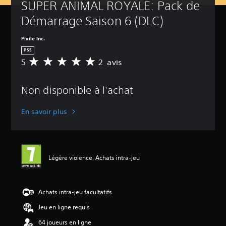
SUPER ANIMAL ROYALE: Pack de 
Démarrage Saison 6 (DLC)
Pixile Inc.
PS5
5
2 avis
M
o
y
Non disponible à l'achat
e
n
n
En savoir plus
e
d
e
s
a
Légère violence, Achats intra-jeu
v
i
s
Achats intra-jeu facultatifs
:
Jeu en ligne requis
5
64 joueurs en ligne
é