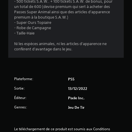
5
- 500 tickets S.A.W.. + 100 tickets S.A.W. de bonus, pour
un total de 600 (devise premium qui sert à acheter des
Passes Super Animal ainsi que des articles d'apparence
premium à la boutique S.A.W.)
é
- Super Ours Topiaire
- Robe de Campagne
t
- Taille-Haie
o
Ni les espèces animales, ni les articles d'apparence ne
confèrent d'avantage dans le jeu.
i
l
e
Plateforme:
PS5
s
Sortie:
13/12/2022
s
Éditeur:
Pixile Inc.
Genres:
Jeu De Tir
u
r
Le téléchargement de ce produit est soumis aux Conditions 