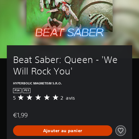
Beat Saber: Queen - 'We 
Will Rock You'
HYPERBOLIC MAGNETISM S.R.O.
PS4
PS5
5
2 avis
M
o
y
€1,99
e
n
n
Ajouter au panier
e
d