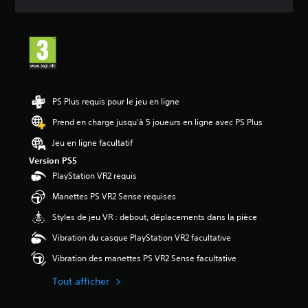
e
s
a
v
i
s
:
PS Plus requis pour le jeu en ligne
5
Prend en charge jusqu'à 5 joueurs en ligne avec PS Plus
é
Jeu en ligne facultatif
t
o
Version PS5
i
PlayStation VR2 requis
l
e
Manettes PS VR2 Sense requises
s
Styles de jeu VR : debout, déplacements dans la pièce
s
u
Vibration du casque PlayStation VR2 facultative
r
5
Vibration des manettes PS VR2 Sense facultative
(
2
Tout afficher
a