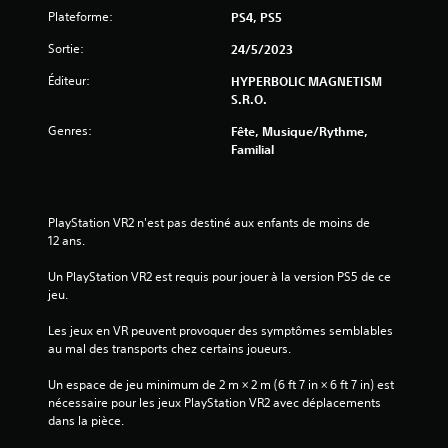
Plateforme:
PS4, PS5
s
Sortie:
24/5/2023
s
Éditeur:
HYPERBOLIC MAGNETISM
u
S.R.O.
Genres:
Fête, Musique/Rythme,
r
Familial
5
(
PlayStation VR2 n'est pas destiné aux enfants de moins de 
12 ans.
2
Un PlayStation VR2 est requis pour jouer à la version PS5 de ce 
jeu.
a
Les jeux en VR peuvent provoquer des symptômes semblables 
au mal des transports chez certains joueurs.
v
Un espace de jeu minimum de 2 m × 2 m (6 ft 7 in × 6 ft 7 in) est 
i
nécessaire pour les jeux PlayStation VR2 avec déplacements 
dans la pièce.
s