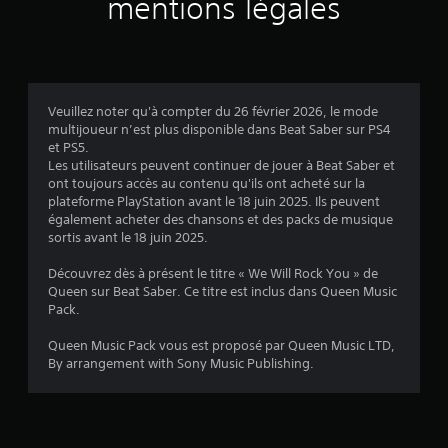
mentions légales
i
s
Veuillez noter qu'à compter du 26 février 2026, le mode
multijoueur n’est plus disponible dans Beat Saber sur PS4
:
et PS5.
Les utilisateurs peuvent continuer de jouer à Beat Saber et
5
ont toujours accès au contenu qu'ils ont acheté sur la
plateforme PlayStation avant le 18 juin 2025. Ils peuvent
également acheter des chansons et des packs de musique
sortis avant le 18 juin 2025.
é
Découvrez dès à présent le titre « We Will Rock You » de
t
Queen sur Beat Saber. Ce titre est inclus dans Queen Music
Pack.
o
Queen Music Pack vous est proposé par Queen Music LTD,
i
By arrangement with Sony Music Publishing.
l
e