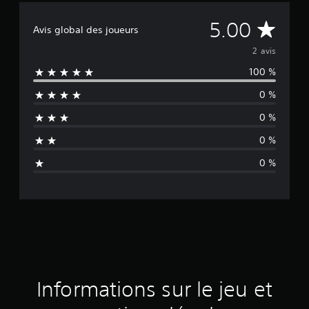
M
5.00
Avis global des joueurs
o
2 avis
100 %
y
0 %
e
0 %
n
0 %
n
0 %
e
d
e
s
a
Informations sur le jeu et
v