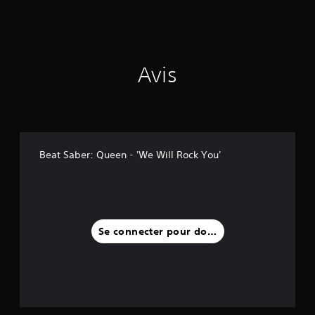
v
i
s
)
Avis
Beat Saber: Queen - 'We Will Rock You'
Se connecter pour donner un avis