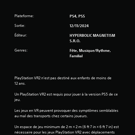
Plateforme:
PS4, PS5
Sortie:
12/11/2024
Éditeur:
HYPERBOLIC MAGNETISM
S.R.O.
Genres:
Fête, Musique/Rythme,
Familial
PlayStation VR2 n'est pas destiné aux enfants de moins de 
12 ans.
Un PlayStation VR2 est requis pour jouer à la version PS5 de ce 
jeu.
Les jeux en VR peuvent provoquer des symptômes semblables 
au mal des transports chez certains joueurs.
Un espace de jeu minimum de 2 m × 2 m (6 ft 7 in × 6 ft 7 in) est 
nécessaire pour les jeux PlayStation VR2 avec déplacements 