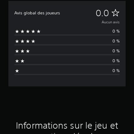
A
0.0
Avis global des joueurs
u
Aucun avis
0 %
c
0 %
u
0 %
n
0 %
a
0 %
v
i
s
Informations sur le jeu et