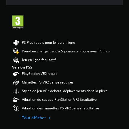
s
PS Plus requis pour le jeu en ligne
Prend en charge jusqu'à 5 joueurs en ligne avec PS Plus
Jeu en ligne facultatif
Version PS5
PlayStation VR2 requis
Manettes PS VR2 Sense requises
Styles de jeu VR : debout, déplacements dans la pièce
Vibration du casque PlayStation VR2 facultative
Vibration des manettes PS VR2 Sense facultative
Tout afficher