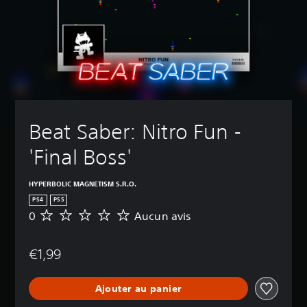
Beat Saber: Nitro Fun - 
'Final Boss'
HYPERBOLIC MAGNETISM S.R.O.
PS4
PS5
0
Aucun avis
A
u
c
€1,99
u
n
a
Ajouter au panier
v
i