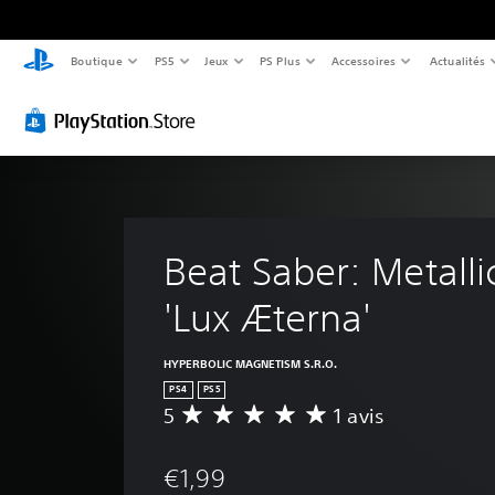
Boutique
PS5
Jeux
PS Plus
Accessoires
Actualités
Beat Saber: Metallic
'Lux Æterna'
HYPERBOLIC MAGNETISM S.R.O.
PS4
PS5
5
1 avis
M
o
y
€1,99
e