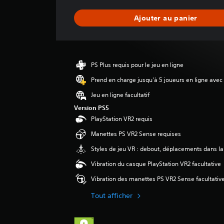
n
n
Ajouter au panier
e
d
e
s
a
PS Plus requis pour le jeu en ligne
v
i
Prend en charge jusqu'à 5 joueurs en ligne avec
s
Jeu en ligne facultatif
:
Version PS5
5
PlayStation VR2 requis
Manettes PS VR2 Sense requises
é
t
Styles de jeu VR : debout, déplacements dans la
o
Vibration du casque PlayStation VR2 facultative
i
l
Vibration des manettes PS VR2 Sense facultativ
e
s
Tout afficher
s
u
r