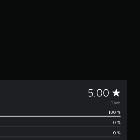
M
5.00
o
1 avis
100 %
y
0 %
e
0 %