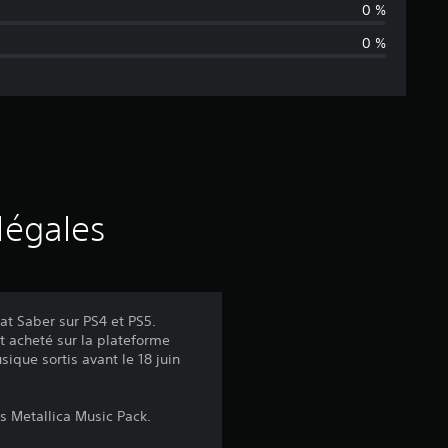
n
0 %
0 %
n
e
d
e
s
légales
a
v
at Saber sur PS4 et PS5.
nt acheté sur la plateforme
i
ique sortis avant le 18 juin
s
ns Metallica Music Pack.