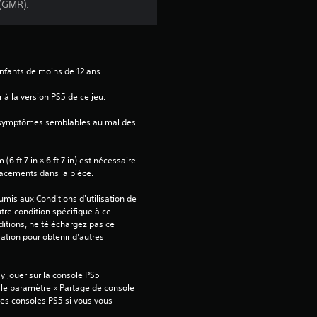
 (GMR).
:
1
enfants de moins de 12 ans.
 à la version PS5 de ce jeu.
é
 symptômes semblables au mal des 
t
 ft 7 in × 6 ft 7 in) est nécessaire 
o
lacements dans la pièce.
i
mis aux Conditions d'utilisation de 
tre condition spécifique à ce 
l
itions, ne téléchargez pas ce 
sation pour obtenir d'autres 
e
 jouer sur la console PS5 
s
 le paramètre « Partage de console 
tres consoles PS5 si vous vous 