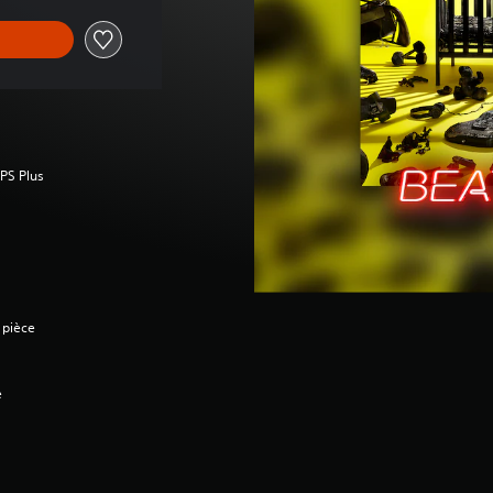
 PS Plus
 pièce
e