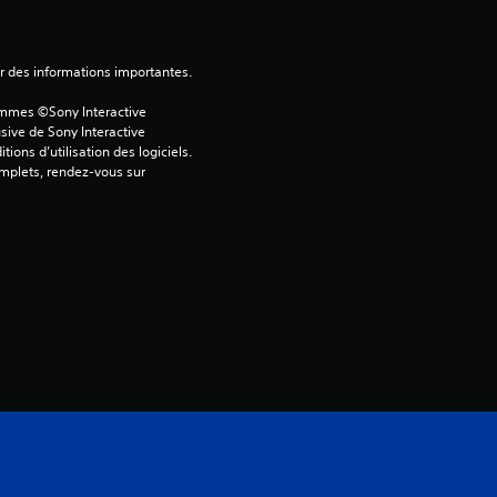
u
r
ver des informations importantes.
5
ammes ©Sony Interactive 
(
sive de Sony Interactive 
ons d’utilisation des logiciels. 
omplets, rendez-vous sur 
1
a
v
i
s
)