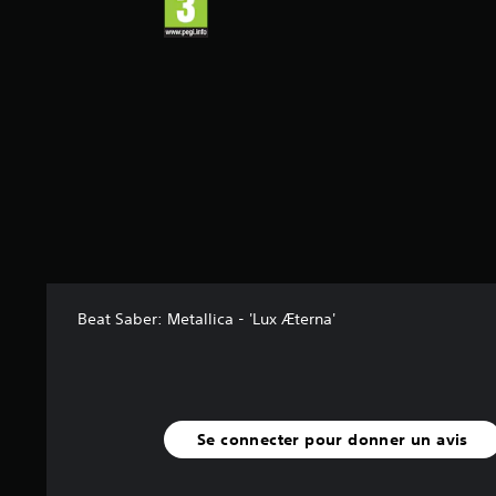
5
(
1
a
v
i
s
)
Beat Saber: Metallica - 'Lux Æterna'
Se connecter pour donner un avis