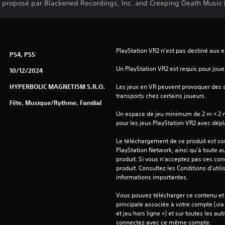
t proposé par Blackened Recordings, Inc. and Creeping Death Music
PlayStation VR2 n'est pas destiné aux 
PS4, PS5
Un PlayStation VR2 est requis pour jouer
10/12/2024
HYPERBOLIC MAGNETISM S.R.O.
Les jeux en VR peuvent provoquer des
transports chez certains joueurs.
Fête, Musique/Rythme, Familial
Un espace de jeu minimum de 2 m × 2 m (6
pour les jeux PlayStation VR2 avec dép
Le téléchargement de ce produit est sou
PlayStation Network, ainsi qu'à toute au
produit. Si vous n'acceptez pas ces cond
produit. Consultez les Conditions d'utili
informations importantes.
Vous pouvez télécharger ce contenu et y
principale associée à votre compte (via
et jeu hors ligne ») et sur toutes les au
connectez avec ce même compte.