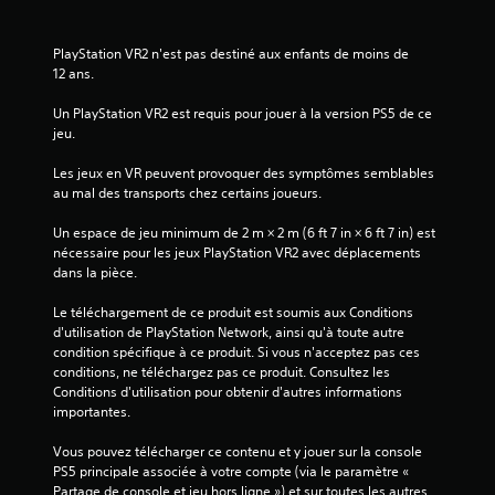
i
s
PlayStation VR2 n'est pas destiné aux enfants de moins de 
12 ans.
)
Un PlayStation VR2 est requis pour jouer à la version PS5 de ce 
jeu.
Les jeux en VR peuvent provoquer des symptômes semblables 
au mal des transports chez certains joueurs.
Un espace de jeu minimum de 2 m × 2 m (6 ft 7 in × 6 ft 7 in) est 
nécessaire pour les jeux PlayStation VR2 avec déplacements 
dans la pièce.
Le téléchargement de ce produit est soumis aux Conditions 
d'utilisation de PlayStation Network, ainsi qu'à toute autre 
condition spécifique à ce produit. Si vous n'acceptez pas ces 
conditions, ne téléchargez pas ce produit. Consultez les 
Conditions d'utilisation pour obtenir d'autres informations 
importantes.
Vous pouvez télécharger ce contenu et y jouer sur la console 
PS5 principale associée à votre compte (via le paramètre « 
Partage de console et jeu hors ligne ») et sur toutes les autres 