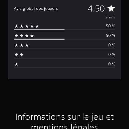
M
4.50
Avis global des joueurs
o
2 avis
50 %
y
50 %
e
0 %
n
0 %
n
0 %
e
d
e
s
a
Informations sur le jeu et
v
mentions légales