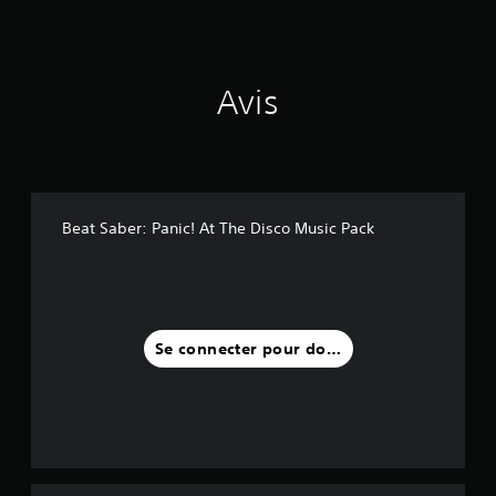
a
v
i
s
Avis
)
Beat Saber: Panic! At The Disco Music Pack
Se connecter pour donner un avis