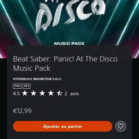
Beat Saber: Panic! At The Disco 
Music Pack
HYPERBOLIC MAGNETISM S.R.O.
PS4
PS5
4.5
2 avis
M
o
y
€12,99
e
n
n
Ajouter au panier
e
d
e