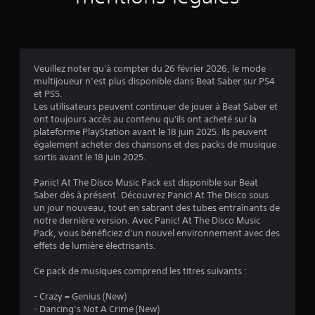
i
s
Veuillez noter qu'à compter du 26 février 2026, le mode
multijoueur n’est plus disponible dans Beat Saber sur PS4
:
et PS5.
Les utilisateurs peuvent continuer de jouer à Beat Saber et
4
ont toujours accès au contenu qu'ils ont acheté sur la
plateforme PlayStation avant le 18 juin 2025. Ils peuvent
.
également acheter des chansons et des packs de musique
sortis avant le 18 juin 2025.
5
Panic! At The Disco Music Pack est disponible sur Beat
Saber dès à présent. Découvrez Panic! At The Disco sous
un jour nouveau, tout en sabrant des tubes entraînants de
é
notre dernière version. Avec Panic! At The Disco Music
Pack, vous bénéficiez d'un nouvel environnement avec des
t
effets de lumière électrisants.
o
Ce pack de musiques comprend les titres suivants :
i
- Crazy = Genius (New)
- Dancing’s Not A Crime (New)