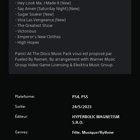
- Hey Look Ma, I Made It (New)
l
- Say Amen (Saturday Night) (New)
- Sugar Soaker (New)
e
- Viva Las Vengeance (New)
- The Greatest Show
s
- Victorious
- Emperor's New Clothes
s
- High Hopes
u
Panic! At The Disco Music Pack vous est proposé par
Fueled By Ramen, By arrangement with Warner Music
r
Group Video Game Licensing & Elecktra Music Group.
5
(
2
Plateforme:
PS4, PS5
Sortie:
24/5/2023
Éditeur:
HYPERBOLIC MAGNETISM
a
S.R.O.
v
Genres:
Fête, Musique/Rythme