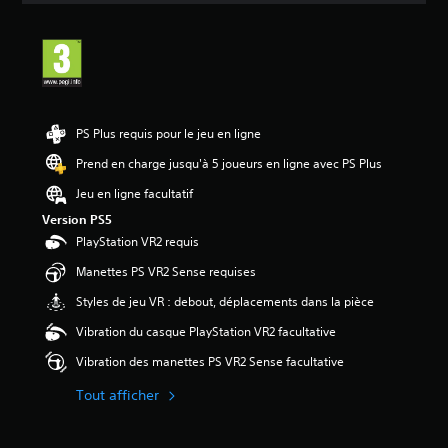
s
a
v
i
s
:
PS Plus requis pour le jeu en ligne
4
.
Prend en charge jusqu'à 5 joueurs en ligne avec PS Plus
5
Jeu en ligne facultatif
é
Version PS5
t
PlayStation VR2 requis
o
i
Manettes PS VR2 Sense requises
l
Styles de jeu VR : debout, déplacements dans la pièce
e
s
Vibration du casque PlayStation VR2 facultative
s
u
Vibration des manettes PS VR2 Sense facultative
r
5
Tout afficher
(
2