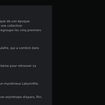
v
i
foque de son époque.
 une collection
s
 regroupe les cinq premiers
:
oulafre, qui a sombré dans
4
intaine pour retrouver sa
.
8
'un mystérieux Labyrinthe.
1
on oryctérope disparu, Riri,