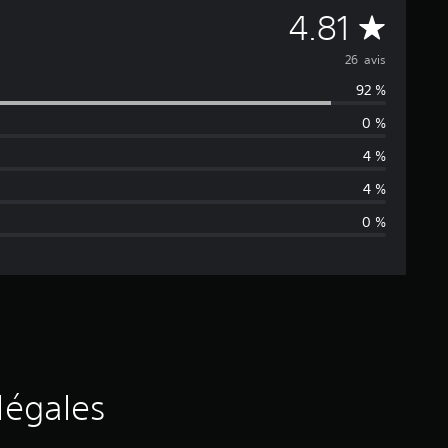
M
4.81
o
26 avis
92 %
y
0 %
e
4 %
n
4 %
0 %
n
e
d
e
s
légales
a