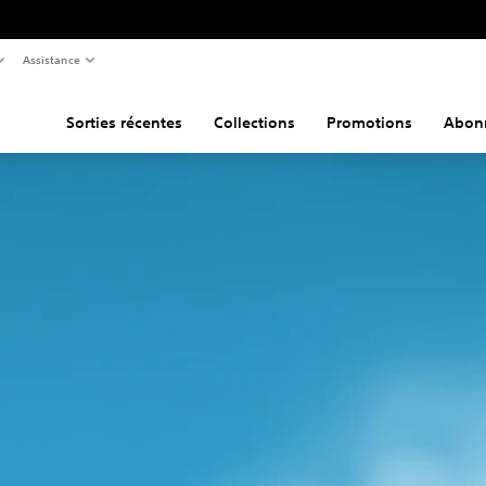
Assistance
Sorties récentes
Collections
Promotions
Abon