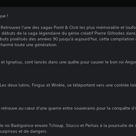
que !
! Retrouvez l'une des sagas Point & Click les plus mémorable et lou
 débuts de la saga légendaire du génie créatif Pierre Gilhodes dans
buts pixélisés des années 90 jusqu'à aujourd'hui, cette compilation
charmé toute une génération.
 et Ignatius, sont lancés dans une quête pour sauver le bon roi Ang
Les deux lutins, Fingus et Winkle, se téléportent vers une contrée lo
se retrouve au cœur d'une guerre entre souverains pour la conquête d
le roi Badigoince envoie Tchoup, Stucco et Perluis à la poursuite de s
surprises et de dangers.