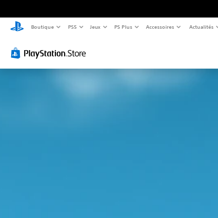
Boutique
PS5
Jeux
PS Plus
Accessoires
Actualités