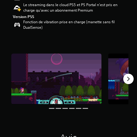
Le streaming dans le cloud PS5 et PS Portal n'est pris en
é
charge qu'avec un abonnement Premium
t
Version PS5
o
Fonction de vibration prise en charge (manette sans fil
i
DualSense)
l
e
s
s
u
r
5
(
7
4
1
a
v
i
s
)