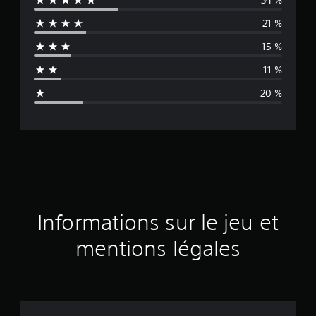
y
21 %
e
15 %
n
11 %
n
20 %
e
d
e
s
a
Informations sur le jeu et
v
mentions légales
i
s