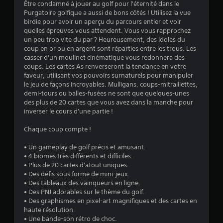
Être condamné à jouer au golf pour l'éternité dans le
Purgatoire golfique a aussi de bons côtés ! Utilisez la vue
:
birdie pour avoir un aperçu du parcours entier et voir
quelles épreuves vous attendent. Vous vous rapprochez
3
un peu trop vite du par ? Heureusement, des Idoles du
coup en or ou en argent sont réparties entre les trous. Les
.
casser d'un moulinet cinématique vous redonnera des
coups. Les cartes As renverseront la tendance en votre
3
faveur, utilisant vos pouvoirs surnaturels pour manipuler
le jeu de façons incroyables. Mulligans, coups-mitraillettes,
8
demi-tours ou balles-fusées ne sont que quelques-unes
des plus de 20 cartes que vous avez dans la manche pour
inverser le cours d'une partie !
é
Chaque coup compte !
t
• Un gameplay de golf précis et amusant.
• 4 biomes très différents et difficiles.
o
• Plus de 20 cartes d'atout uniques.
• Des défis sous forme de mini-jeux.
• Des tableaux des vainqueurs en ligne.
i
• Des PNJ adorables sur le thème du golf.
• Des graphismes en pixel-art magnifiques et des cartes en
l
haute résolution.
• Une bande-son rétro de choc.