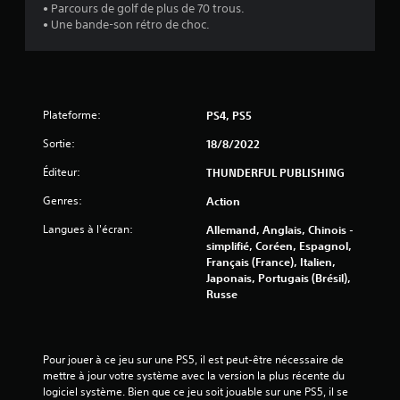
e
• Parcours de golf de plus de 70 trous.
• Une bande-son rétro de choc.
s
s
u
Plateforme:
PS4, PS5
r
Sortie:
18/8/2022
5
Éditeur:
THUNDERFUL PUBLISHING
(
Genres:
Action
7
Langues à l'écran:
Allemand, Anglais, Chinois -
simplifié, Coréen, Espagnol,
4
Français (France), Italien,
Japonais, Portugais (Brésil),
1
Russe
a
Pour jouer à ce jeu sur une PS5, il est peut-être nécessaire de 
mettre à jour votre système avec la version la plus récente du 
v
logiciel système. Bien que ce jeu soit jouable sur une PS5, il se 