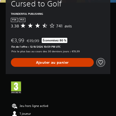
Cursed to Golf
THUNDERFUL PUBLISHING
PS4
PS5
3.38
741 avis
M
o
y
€3,99
e
€19,99
Économisez 80 %
Remise par rapport au prix d'origine de €19,99
n
Fin de l'offre : 12/8/2026 10:59 PM UTC
n
Prix le plus bas au cours des 30 derniers jours : €19,99
e
d
Ajouter au panier
e
s
a
v
i
s
:
3
.
Jeu hors ligne activé
3
1 joueur
8