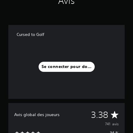
Avis
Cursed to Golf
Se connecter pour donner un avis
M
3.38
Avis global des joueurs
o
741 avis
34 %