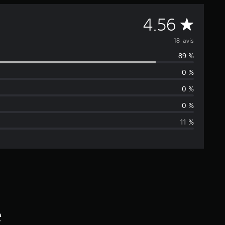
M
4.56
o
18 avis
89 %
y
0 %
e
0 %
n
0 %
11 %
n
e
d
e
s
é