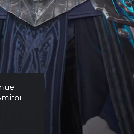
enue 
Amitoï 