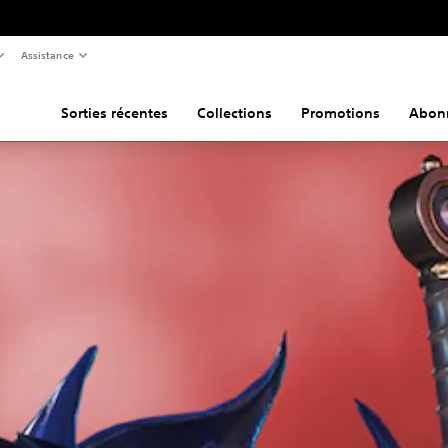
Assistance
Sorties récentes
Collections
Promotions
Abon