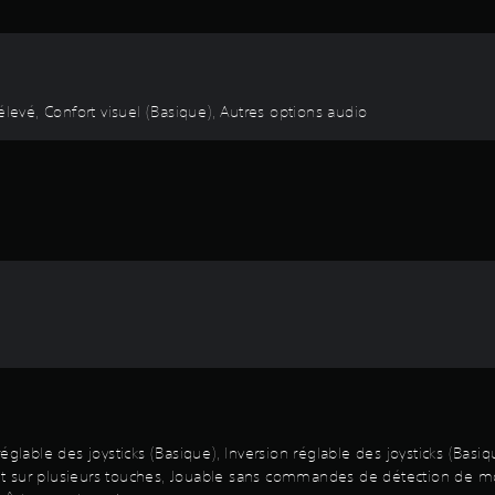
élevé, Confort visuel (Basique), Autres options audio
églable des joysticks (Basique), Inversion réglable des joysticks (Basi
nt sur plusieurs touches, Jouable sans commandes de détection de 