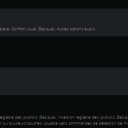
élevé, Confort visuel (Basique), Autres options audio
églable des joysticks (Basique), Inversion réglable des joysticks (Basi
nt sur plusieurs touches, Jouable sans commandes de détection de 