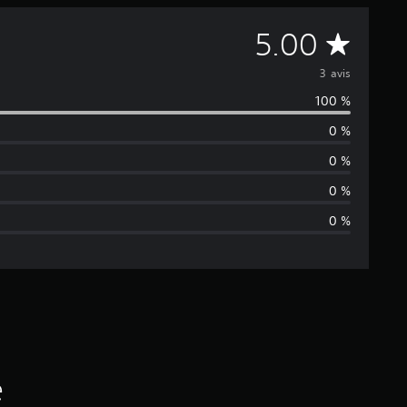
M
5.00
o
3 avis
100 %
y
0 %
e
0 %
n
0 %
0 %
n
e
d
e
s
é