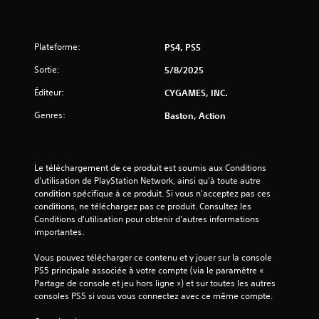
5
(
Plateforme:
PS4, PS5
1
Sortie:
5/8/2025
Éditeur:
CYGAMES, INC.
Genres:
Baston, Action
a
v
Le téléchargement de ce produit est soumis aux Conditions 
i
d'utilisation de PlayStation Network, ainsi qu'à toute autre 
condition spécifique à ce produit. Si vous n'acceptez pas ces 
s
conditions, ne téléchargez pas ce produit. Consultez les 
Conditions d'utilisation pour obtenir d'autres informations 
)
importantes.
Vous pouvez télécharger ce contenu et y jouer sur la console 
PS5 principale associée à votre compte (via le paramètre « 
Partage de console et jeu hors ligne ») et sur toutes les autres 
consoles PS5 si vous vous connectez avec ce même compte.