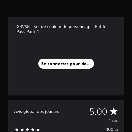
i
s
)
GBVSR : Set de couleur de personnages Battle
Pass Pack 4
Se connecter pour donner un avis
M
5.00
Avis global des joueurs
o
1 avis
100 %