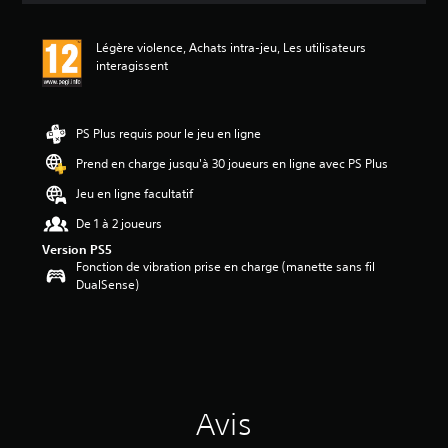
s
a
Légère violence, Achats intra-jeu, Les utilisateurs
v
interagissent
i
s
:
PS Plus requis pour le jeu en ligne
5
Prend en charge jusqu'à 30 joueurs en ligne avec PS Plus
é
Jeu en ligne facultatif
t
o
De 1 à 2 joueurs
i
Version PS5
l
Fonction de vibration prise en charge (manette sans fil
e
DualSense)
s
s
u
r
5
(
1
Avis
a
v