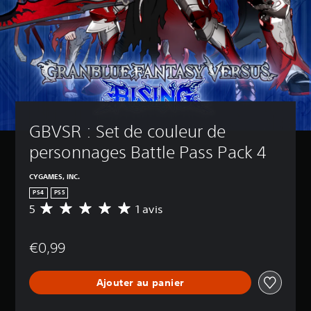
GBVSR : Set de couleur de 
personnages Battle Pass Pack 4
CYGAMES, INC.
PS4
PS5
5
1 avis
M
o
y
€0,99
e
n
n
Ajouter au panier
e
d
e