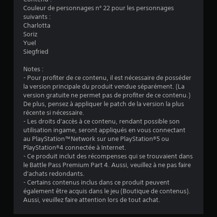
Couleur de personnages n° 22 pour les personnages
:
suivants :
Charlotta
1
Soriz
Yuel
Siegfried
é
Notes :
- Pour profiter de ce contenu, il est nécessaire de posséder
t
la version principale du produit vendue séparément. (La
version gratuite ne permet pas de profiter de ce contenu.)
o
De plus, pensez à appliquer le patch de la version la plus
récente si nécessaire.
i
- Les droits d'accès à ce contenu, rendant possible son
utilisation ingame, seront appliqués en vous connectant
l
au PlayStation™Network sur une PlayStation®5 ou
PlayStation®4 connectée à Internet.
e
- Ce produit inclut des récompenses qui se trouvaient dans
le Battle Pass Premium Part 4. Aussi, veuillez à ne pas faire
d'achats redondants.
s
- Certains contenus inclus dans ce produit peuvent
également être acquis dans le jeu (Boutique de contenus).
u
Aussi, veuillez faire attention lors de tout achat.
r