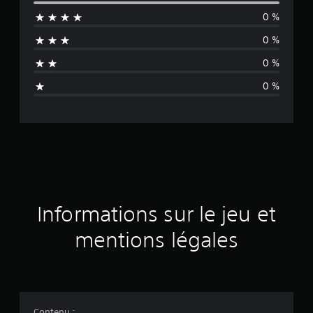
y
0 %
e
0 %
n
0 %
n
0 %
e
d
e
s
a
Informations sur le jeu et
v
mentions légales
i
s
Contenu :