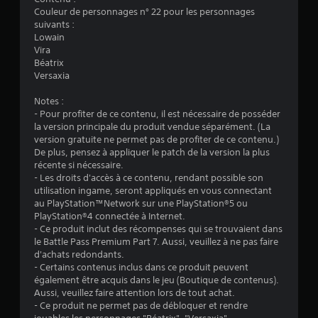
Couleur de personnages n° 22 pour les personnages
:
suivants :
Lowain
1
Vira
Béatrix
Versaxia
é
Notes :
- Pour profiter de ce contenu, il est nécessaire de posséder
t
la version principale du produit vendue séparément. (La
version gratuite ne permet pas de profiter de ce contenu.)
o
De plus, pensez à appliquer le patch de la version la plus
récente si nécessaire.
i
- Les droits d'accès à ce contenu, rendant possible son
utilisation ingame, seront appliqués en vous connectant
l
au PlayStation™Network sur une PlayStation®5 ou
PlayStation®4 connectée à Internet.
e
- Ce produit inclut des récompenses qui se trouvaient dans
le Battle Pass Premium Part 7. Aussi, veuillez à ne pas faire
d'achats redondants.
s
- Certains contenus inclus dans ce produit peuvent
également être acquis dans le jeu (Boutique de contenus).
u
Aussi, veuillez faire attention lors de tout achat.
- Ce produit ne permet pas de débloquer et rendre
r