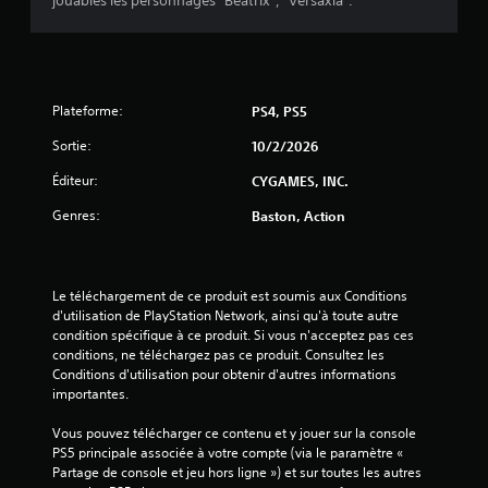
jouables les personnages "Béatrix", "Versaxia".
5
(
1
Plateforme:
PS4, PS5
Sortie:
10/2/2026
Éditeur:
CYGAMES, INC.
a
Genres:
Baston, Action
v
i
Le téléchargement de ce produit est soumis aux Conditions 
s
d'utilisation de PlayStation Network, ainsi qu'à toute autre 
condition spécifique à ce produit. Si vous n'acceptez pas ces 
)
conditions, ne téléchargez pas ce produit. Consultez les 
Conditions d'utilisation pour obtenir d'autres informations 
importantes.
Vous pouvez télécharger ce contenu et y jouer sur la console 
PS5 principale associée à votre compte (via le paramètre « 
Partage de console et jeu hors ligne ») et sur toutes les autres 