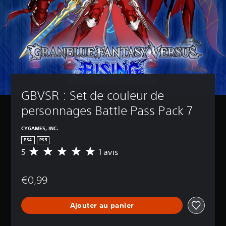
GBVSR : Set de couleur de 
personnages Battle Pass Pack 7
CYGAMES, INC.
PS4
PS5
5
1 avis
M
o
y
€0,99
e
n
n
Ajouter au panier
e
d
e