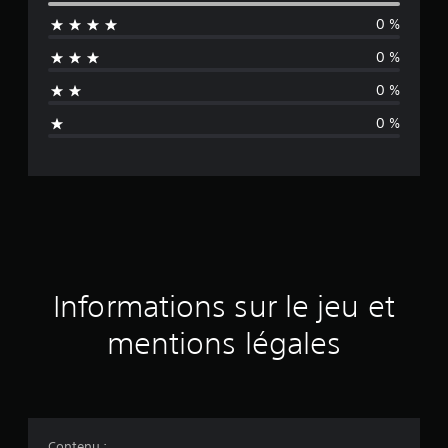
y
0 %
e
0 %
n
0 %
n
0 %
e
d
e
s
a
Informations sur le jeu et
v
mentions légales
i
s
Contenu :