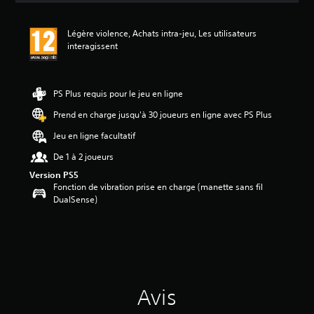
s
a
Légère violence, Achats intra-jeu, Les utilisateurs
v
interagissent
i
s
:
PS Plus requis pour le jeu en ligne
5
Prend en charge jusqu'à 30 joueurs en ligne avec PS Plus
é
Jeu en ligne facultatif
t
o
De 1 à 2 joueurs
i
Version PS5
l
Fonction de vibration prise en charge (manette sans fil
e
DualSense)
s
s
u
r
5
(
1
Avis
a
v