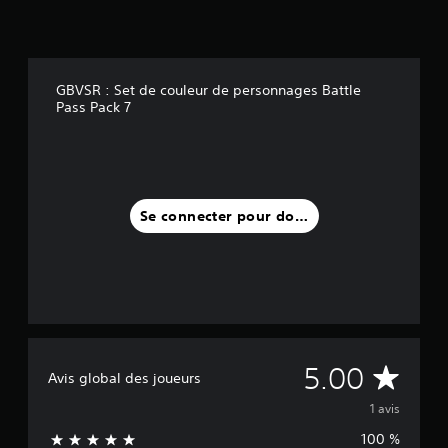
i
s
)
GBVSR : Set de couleur de personnages Battle
Pass Pack 7
Se connecter pour donner un avis
M
5.00
Avis global des joueurs
o
1 avis
100 %