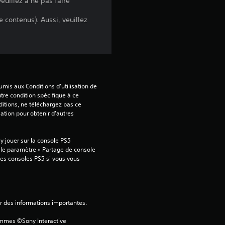
euillez à ne pas faire
 contenus). Aussi, veuillez
mis aux Conditions d'utilisation de 
tre condition spécifique à ce 
itions, ne téléchargez pas ce 
sation pour obtenir d'autres 
 jouer sur la console PS5 
 le paramètre « Partage de console 
tres consoles PS5 si vous vous 
ver des informations importantes.
ammes ©Sony Interactive 