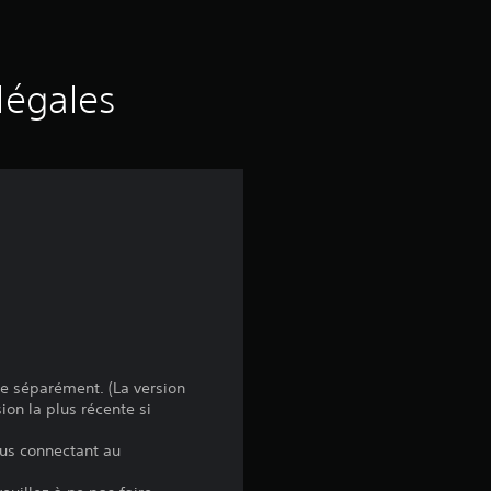
i
s
légales
ue séparément. (La version
ion la plus récente si
ous connectant au