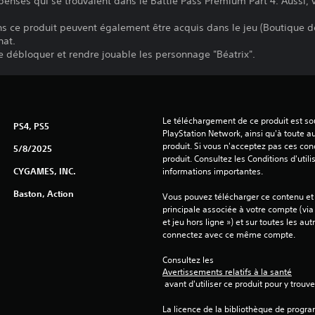
penses qui se trouvaient dans le Battle Pass Premium Part 4. Aussi, v
ns ce produit peuvent également être acquis dans le jeu (Boutique de
hat.
e débloquer et rendre jouable les personnage "Béatrix".
Le téléchargement de ce produit est sou
PS4, PS5
PlayStation Network, ainsi qu'à toute au
produit. Si vous n'acceptez pas ces cond
5/8/2025
produit. Consultez les Conditions d'utili
CYGAMES, INC.
informations importantes.
Baston, Action
Vous pouvez télécharger ce contenu et y
principale associée à votre compte (via
et jeu hors ligne ») et sur toutes les au
connectez avec ce même compte.
Consultez les 
Avertissements relatifs à la santé
 avant d'utiliser ce produit pour y trou
La licence de la bibliothèque de progr