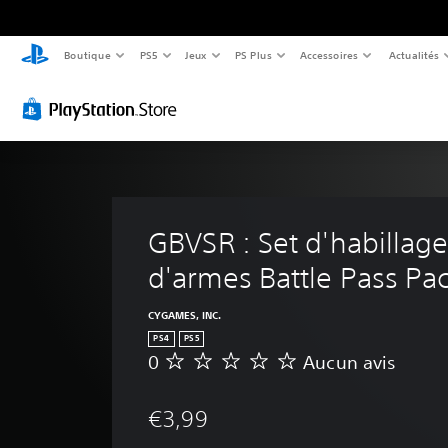
Boutique
PS5
Jeux
PS Plus
Accessoires
Actualités
GBVSR : Set d'habillage
d'armes Battle Pass Pa
CYGAMES, INC.
PS4
PS5
0
Aucun avis
A
u
c
€3,99
u
n