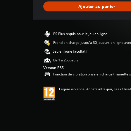
a
Ajouter au panier
v
i
s
PS Plus requis pour le jeu en ligne
Prend en charge jusqu'à 30 joueurs en ligne ave
Jeu en ligne facultatif
De 1 à 2 joueurs
Version PS5
Fonction de vibration prise en charge (manette s
Légère violence, Achats intra-jeu, Les utilisa