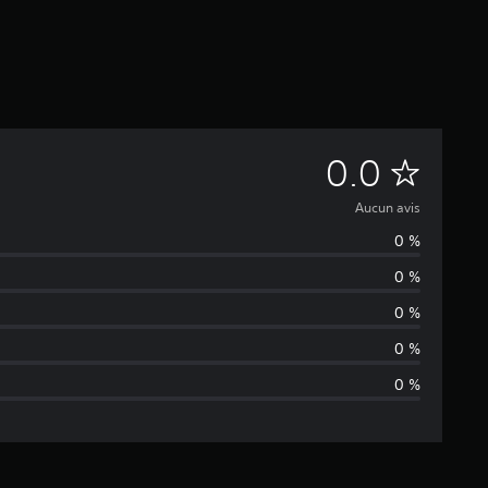
A
0.0
u
Aucun avis
0 %
c
0 %
u
0 %
n
0 %
0 %
a
v