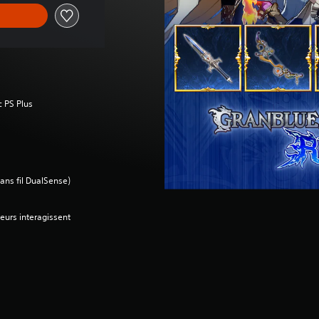
c PS Plus
ans fil DualSense)
teurs interagissent