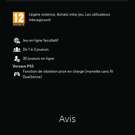
s
a
Légère violence, Achats intra-jeu, Les utilisateurs
v
interagissent
i
s
:
Jeu en ligne facultatif
4
.
De 1 à 2 joueurs
8
30 joueurs en ligne
9
Version PS5
é
Fonction de vibration prise en charge (manette sans fil
t
DualSense)
o
i
l
e
s
s
u
Avis
r
5
(
9