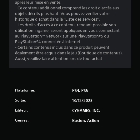
après leur mise en vente.
s
- Ce contenu additionnel comprend les droit d'accès aux
objets décrits plus haut. Vous pouvez vérifier votre
u
historique d'achat dans la "Liste des services".
- Les droits d'accès à ce contenu, rendant possible son
r
utilisation ingame, seront appliqués en vous connectant
au PlayStation™Network sur une PlayStation®5 ou
5
PlayStation®4 connectée à Internet.
- Certains contenus inclus dans ce produit peuvent
(
également être acquis dans le jeu (Boutique de contenus).
Aussi, veuillez faire attention lors de tout achat.
9
a
Plateforme:
PS4, PS5
v
Sortie:
13/12/2023
i
Éditeur:
CYGAMES, INC.
s
Genres:
Baston, Action
)