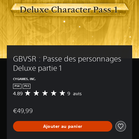
GBVSR : Passe des personnages 
Deluxe partie 1
CYGAMES, INC.
PS4
PS5
4.89
9 avis
M
o
y
€49,99
e
n
n
Ajouter au panier
e
d
e