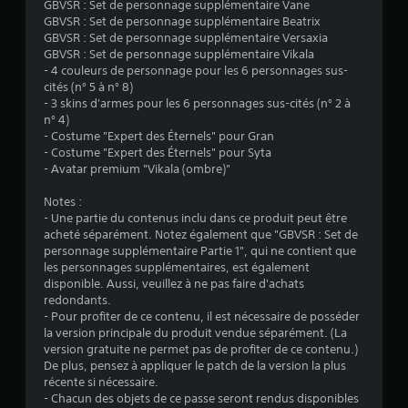
GBVSR : Set de personnage supplémentaire Vane
4
GBVSR : Set de personnage supplémentaire Beatrix
GBVSR : Set de personnage supplémentaire Versaxia
.
GBVSR : Set de personnage supplémentaire Vikala
- 4 couleurs de personnage pour les 6 personnages sus-
8
cités (n° 5 à n° 8)
- 3 skins d'armes pour les 6 personnages sus-cités (n° 2 à
9
n° 4)
- Costume "Expert des Éternels" pour Gran
- Costume "Expert des Éternels" pour Syta
- Avatar premium "Vikala (ombre)"
é
Notes :
t
- Une partie du contenus inclu dans ce produit peut être
acheté séparément. Notez également que "GBVSR : Set de
o
personnage supplémentaire Partie 1", qui ne contient que
les personnages supplémentaires, est également
disponible. Aussi, veuillez à ne pas faire d'achats
i
redondants.
- Pour profiter de ce contenu, il est nécessaire de posséder
l
la version principale du produit vendue séparément. (La
version gratuite ne permet pas de profiter de ce contenu.)
e
De plus, pensez à appliquer le patch de la version la plus
récente si nécessaire.
s
- Chacun des objets de ce passe seront rendus disponibles