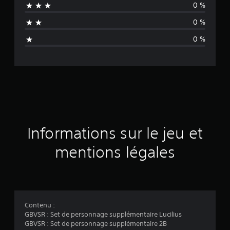
0 %
n
0 %
n
0 %
e
d
e
s
a
Informations sur le jeu et
v
mentions légales
i
s
Contenu :
GBVSR : Set de personnage supplémentaire Lucilius
:
GBVSR : Set de personnage supplémentaire 2B