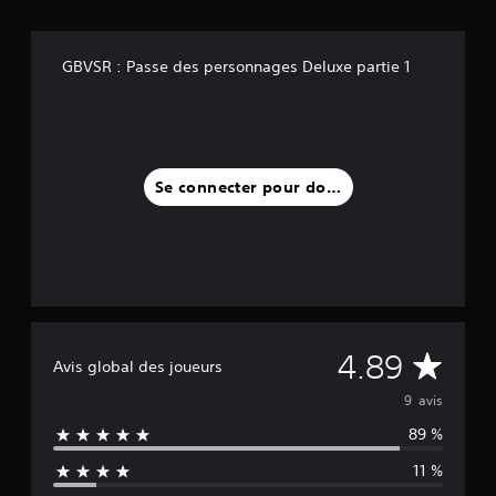
a
v
GBVSR : Passe des personnages Deluxe partie 1
i
s
)
Se connecter pour donner un avis
M
4.89
Avis global des joueurs
o
9 avis
89 %
y
11 %
e