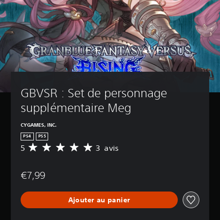
GBVSR : Set de personnage 
supplémentaire Meg
CYGAMES, INC.
PS4
PS5
5
3 avis
M
o
y
€7,99
e
n
n
Ajouter au panier
e
d
e