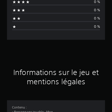
0 %
e
0 %
n
0 %
n
0 %
e
d
e
s
a
Informations sur le jeu et
v
mentions légales
i
s
Contenu :
- Personnage jouable : Meg