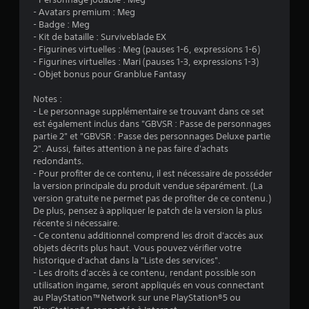
:
- Avatars premium : Meg
- Badge : Meg
5
- Kit de bataille : Surviveblade EX
- Figurines virtuelles : Meg (pauses 1-6, expressions 1-6)
- Figurines virtuelles : Mari (pauses 1-3, expressions 1-3)
- Objet bonus pour Granblue Fantasy
é
Notes :
t
- Le personnage supplémentaire se trouvant dans ce set
est également inclus dans "GBVSR : Passe de personnages
o
partie 2" et "GBVSR : Passe des personnages Deluxe partie
2". Aussi, faites attention à ne pas faire d'achats
i
redondants.
- Pour profiter de ce contenu, il est nécessaire de posséder
l
la version principale du produit vendue séparément. (La
version gratuite ne permet pas de profiter de ce contenu.)
e
De plus, pensez à appliquer le patch de la version la plus
récente si nécessaire.
- Ce contenu additionnel comprend les droit d'accès aux
s
objets décrits plus haut. Vous pouvez vérifier votre
historique d'achat dans la "Liste des services".
s
- Les droits d'accès à ce contenu, rendant possible son
utilisation ingame, seront appliqués en vous connectant
u
au PlayStation™Network sur une PlayStation®5 ou