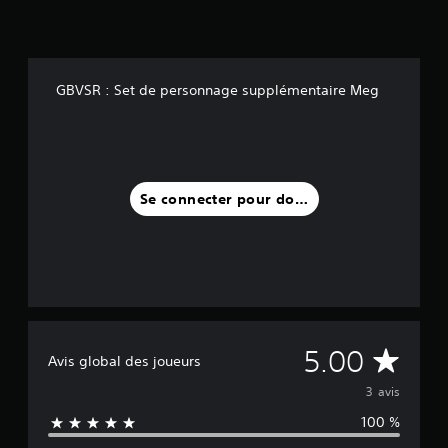
i
s
)
GBVSR : Set de personnage supplémentaire Meg
Se connecter pour donner un avis
M
5.00
Avis global des joueurs
o
3 avis
100 %
y