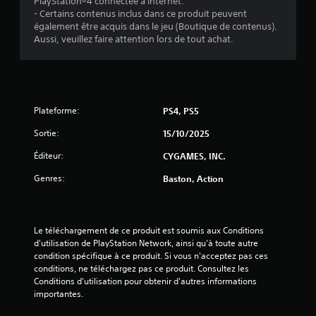
PlayStation®4 connectée à Internet.
r
- Certains contenus inclus dans ce produit peuvent
également être acquis dans le jeu (Boutique de contenus).
5
Aussi, veuillez faire attention lors de tout achat.
(
3
Plateforme:
PS4, PS5
Sortie:
15/10/2025
a
Éditeur:
CYGAMES, INC.
v
Genres:
Baston, Action
i
s
Le téléchargement de ce produit est soumis aux Conditions 
)
d'utilisation de PlayStation Network, ainsi qu'à toute autre 
condition spécifique à ce produit. Si vous n'acceptez pas ces 
conditions, ne téléchargez pas ce produit. Consultez les 
Conditions d'utilisation pour obtenir d'autres informations 
importantes.