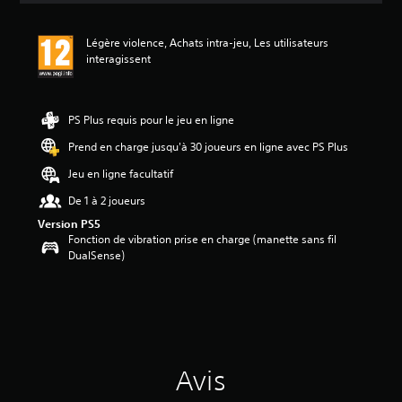
s
a
Légère violence, Achats intra-jeu, Les utilisateurs
v
interagissent
i
s
:
PS Plus requis pour le jeu en ligne
5
Prend en charge jusqu'à 30 joueurs en ligne avec PS Plus
é
Jeu en ligne facultatif
t
o
De 1 à 2 joueurs
i
Version PS5
l
Fonction de vibration prise en charge (manette sans fil
e
DualSense)
s
s
u
r
5
(
3
Avis
a
v