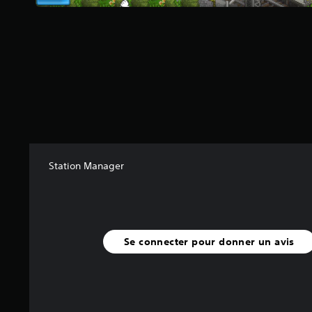
r
5
(
9
2
a
v
i
s
)
Station Manager
Se connecter pour donner un avis