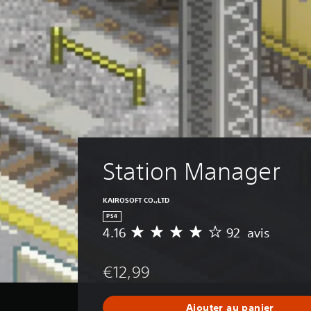
Station Manager
KAIROSOFT CO.,LTD
PS4
4.16
92 avis
M
o
y
€12,99
e
n
n
Ajouter au panier