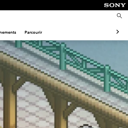
R
e
c
h
e
nements
Parcourir
r
c
h
e
r