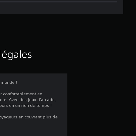
n
e
d
e
s
légales
a
v
u monde !
i
ger confortablement en
ore. Avec des jeux d'arcade,
s
geurs en un rien de temps !
voyageurs en couvrant plus de
: