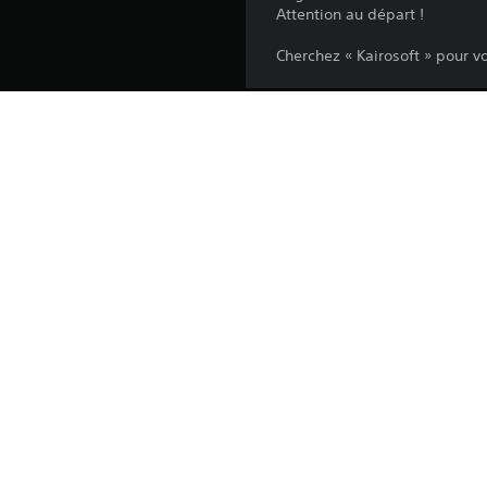
Attention au départ !
Cherchez « Kairosoft » pour vo
Plateforme:
Sortie:
Éditeur:
Genres:
Langues à l'écran: