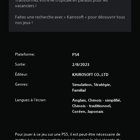
Transformez votre île tropicale en paradis pour les
u
vacanciers !
r
Faites une recherche avec « Kairosoft » pour découvrir tous
nos jeux !
5
(
5
Plateforme:
PS4
1
Sortie:
2/8/2023
Éditeur:
KAIROSOFT CO.,LTD
a
Genres:
Simulation, Stratégie,
Familial
v
Langues à l'écran:
Anglais, Chinois - simplifié,
Chinois - traditionnel,
i
Coréen, Japonais
s
)
Pour jouer à ce jeu sur une PS5, il est peut-être nécessaire de 
mettre à jour votre système avec la version la plus récente du 