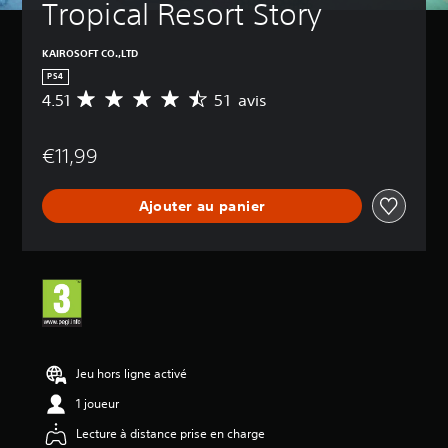
Tropical Resort Story
KAIROSOFT CO.,LTD
PS4
4.51
51 avis
M
o
y
€11,99
e
n
n
Ajouter au panier
e
d
e
s
a
v
i
s
:
Jeu hors ligne activé
4
1 joueur
.
5
Lecture à distance prise en charge
1