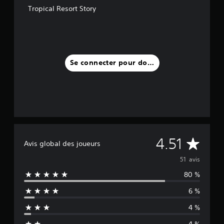
Tropical Resort Story
Se connecter pour donner un avis
M
4.51
Avis global des joueurs
o
51 avis
80 %
y
6 %
e
4 %
n
4 %