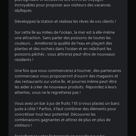
.
incroyables pour proposer aux visiteurs des vacances
idylliques.
5
Développez la station et réalisez les rêves de vos clients !
1
Sur cette île au milieu de l'océan, la mer est à elle-même
une attraction. Sans parler des poissons de toutes les
couleurs... Améliorez la qualité de l'eau en plaçant des
é
plantes et des rochers dans l'océan et en relâchant les
poissons pêchés ; vous attirerez peut-être de nouveaux
t
résidents !
o
Une fois que vous commencerez à tourner, des partenaires
commerciaux vous proposeront d'ouvrir des magasins et
des restaurants sur votre île, et pourrez même peut-être
i
les aider à créer de nouveaux produits. Répondez à leurs
attentes, vous ne le regretterez pas !
l
Vous avez un bar à jus de fruits ? Et si vous placiez un banc
e
juste à côté ? Parfois, il faut combiner des éléments pour
concrétiser tout leur potentiel. Découvrez les
s
combinaisons gagnantes et attirez de plus en plus de
visiteurs !
s