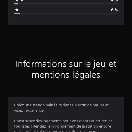
n
6 %
e
d
e
s
a
Informations sur le jeu et
v
mentions légales
i
s
Créez une station balnéaire dans un écrin de nature et
visez l’excellence !
:
Construisez des logements pour vos clients et attirez les
4
touristes ! Rendez l'environnement de la station encore
plus agréable et découvrez des offres de voyages