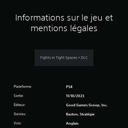
s
s
m
e
Informations sur le jeu et
u
n
u
mentions légales
r
s
s
5
a
n
(
s
d
Fights in Tight Spaces + DLC
e
7
v
o
9
i
r
a
Plateforme:
PS4
p
a
p
Sortie:
11/10/2023
u
v
Éditeur:
Good Games Group, Inc.
y
e
i
Genres:
Baston, Stratégie
r
r
s
Voix:
Anglais
a