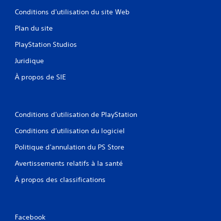
o
Conditions d'utilisation du site Web
u
a
Plan du site
b
PlayStation Studios
l
e
Juridique
s
a
À propos de SIE
n
s
a
v
Conditions d'utilisation de PlayStation
o
Conditions d'utilisation du logiciel
i
r
Politique d'annulation du PS Store
à
a
Avertissements relatifs à la santé
p
À propos des classifications
p
u
y
e
Facebook