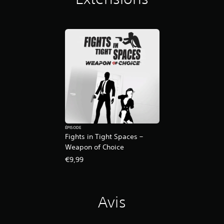
n
f
o
n
c
é
e
s
.
J
o
u
ÉPISODE
a
Fights in Tight Spaces –
b
Weapon of Choice
l
€9,99
e
s
a
n
Avis
s
a