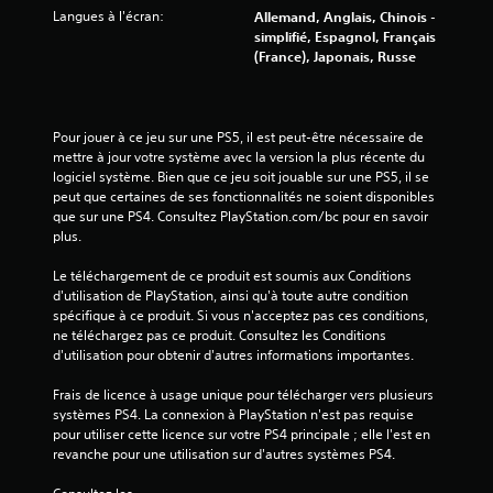
p
Langues à l'écran:
Allemand, Anglais, Chinois -
)
i
simplifié, Espagnol, Français
d
(France), Japonais, Russe
e
m
e
n
Pour jouer à ce jeu sur une PS5, il est peut-être nécessaire de 
t
mettre à jour votre système avec la version la plus récente du 
s
logiciel système. Bien que ce jeu soit jouable sur une PS5, il se 
u
peut que certaines de ses fonctionnalités ne soient disponibles 
r
que sur une PS4. Consultez PlayStation.com/bc pour en savoir 
l
plus.
e
s
Le téléchargement de ce produit est soumis aux Conditions 
t
d'utilisation de PlayStation, ainsi qu'à toute autre condition 
o
spécifique à ce produit. Si vous n'acceptez pas ces conditions, 
u
ne téléchargez pas ce produit. Consultez les Conditions 
c
d'utilisation pour obtenir d'autres informations importantes.
h
e
Frais de licence à usage unique pour télécharger vers plusieurs 
s
systèmes PS4. La connexion à PlayStation n'est pas requise 
o
pour utiliser cette licence sur votre PS4 principale ; elle l'est en 
u
revanche pour une utilisation sur d'autres systèmes PS4.
r
e