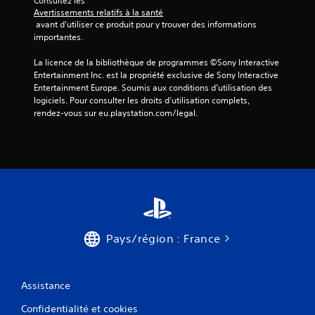
Consultez les 
s
Avertissements relatifs à la santé
p
 avant d'utiliser ce produit pour y trouver des informations 
e
importantes.
c
t
La licence de la bibliothèque de programmes ©Sony Interactive 
e
Entertainment Inc. est la propriété exclusive de Sony Interactive 
r
Entertainment Europe. Soumis aux conditions d’utilisation des 
u
logiciels. Pour consulter les droits d’utilisation complets, 
n
rendez-vous sur eu.playstation.com/legal.
d
é
l
a
i
i
m
p
a
r
Pays/région : France
t
i
.
Assistance
J
Confidentialité et cookies