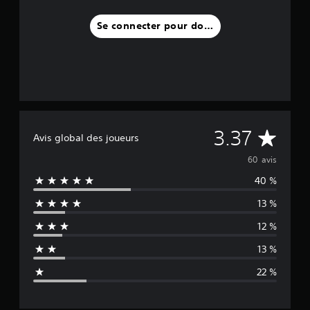
Se connecter pour donner un avis
M
3.37
Avis global des joueurs
o
60 avis
40 %
y
13 %
e
12 %
n
13 %
n
22 %
e