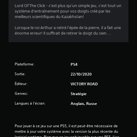
7
Lord Of The Click - c'est plus qu'un simple jeu, c'est tout un
système d'entraînement pour vos doigts créé par les
meilleurs scientifiques du Kazakhstan!
é
Lorsque le roi Arthur a retiré l'épée de la pierre, il a fait une
t
énorme erreur! Il suffirait de retirer le doigt du sien ...
o
i
Plateforme:
PS4
l
Sortie:
22/10/2020
e
Éditeur:
VICTORY ROAD
s
Genres:
Stratégie
s
Langues à l'écran:
Anglais, Russe
u
r
Pour jouer à ce jeu sur une PS5, il est peut-être nécessaire de 
mettre à jour votre système avec la version la plus récente du 
logiciel système. Bien que ce jeu soit jouable sur une PS5, il se 