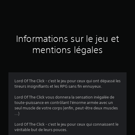
d
e
s
a
Informations sur le jeu et
v
mentions légales
i
s
Lord Of The Click - c'est le jeu pour ceux qui ont dépassé les
tireurs insignifiants et les RPG sans fin ennuyeux.
:
Lord Of The Click vous donnera la sensation inégalée de
3
toute-puissance en contrôlant l'énorme armée avec un
seul muscle de votre corps (enfin, peut-être deux muscles
.
...)
3
Lord Of The Click - c'est le jeu pour ceux qui connaissent le
véritable but de leurs pouces.