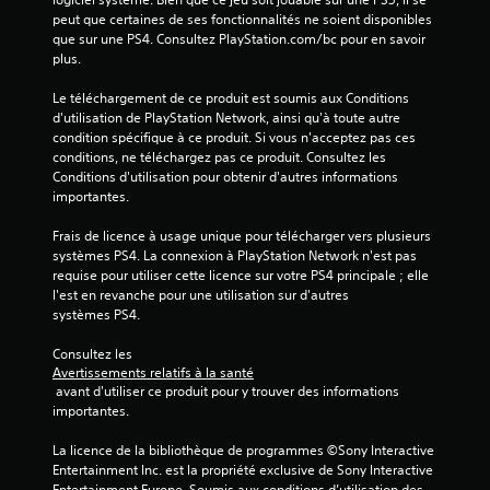
5
peut que certaines de ses fonctionnalités ne soient disponibles 
(
que sur une PS4. Consultez PlayStation.com/bc pour en savoir 
plus.
6
Le téléchargement de ce produit est soumis aux Conditions 
0
d'utilisation de PlayStation Network, ainsi qu'à toute autre 
condition spécifique à ce produit. Si vous n'acceptez pas ces 
conditions, ne téléchargez pas ce produit. Consultez les 
Conditions d'utilisation pour obtenir d'autres informations 
a
importantes.
v
Frais de licence à usage unique pour télécharger vers plusieurs 
systèmes PS4. La connexion à PlayStation Network n'est pas 
i
requise pour utiliser cette licence sur votre PS4 principale ; elle 
l'est en revanche pour une utilisation sur d'autres 
systèmes PS4.
s
Consultez les 
)
Avertissements relatifs à la santé
 avant d'utiliser ce produit pour y trouver des informations 
importantes.
La licence de la bibliothèque de programmes ©Sony Interactive 
Entertainment Inc. est la propriété exclusive de Sony Interactive 
Entertainment Europe. Soumis aux conditions d’utilisation des 