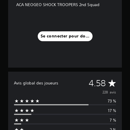
ACA NEOGEO SHOCK TROOPERS 2nd Squad
Se connecter pour donner un avis
M
4.58
Avis global des joueurs
o
228 avis
73 %
y
17 %
e
7 %
n
2 %