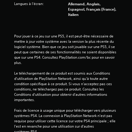
u
Langues à l'écran:
Allemand, Anglais,
Espagnol, Français (France),
r
Italien
5
(
Pour jouer à ce jeu sur une PS5, il est peut-être nécessaire de 
mettre à jour votre système avec la version la plus récente du 
2
logiciel système. Bien que ce jeu soit jouable sur une PS5, il se 
peut que certaines de ses fonctionnalités ne soient disponibles 
2
que sur une PS4. Consultez PlayStation.com/bc pour en savoir 
plus.
8
Le téléchargement de ce produit est soumis aux Conditions 
d'utilisation de PlayStation Network, ainsi qu'à toute autre 
condition spécifique à ce produit. Si vous n'acceptez pas ces 
a
conditions, ne téléchargez pas ce produit. Consultez les 
Conditions d'utilisation pour obtenir d'autres informations 
v
importantes.
Frais de licence à usage unique pour télécharger vers plusieurs 
i
systèmes PS4. La connexion à PlayStation Network n'est pas 
requise pour utiliser cette licence sur votre PS4 principale ; elle 
s
l'est en revanche pour une utilisation sur d'autres 
systèmes PS4.