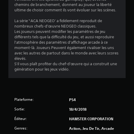
.
chemins de branchement, donnent au joueur la liberté
ultime de choisir comment ils vont évoluer sur les scènes.
5
La série ‶ACA NEOGEO' a fidèlement reproduit de
8
nombreux chefs-d'œuvre NEOGEO classiques.
Les joueurs peuvent modifier les paramètres de jeu
différents tels que la difficulté du jeu, et aussi reproduire
l'atmosphère des paramètres d'affichage arcade à ce
é
moment-là. Joueurs Peuvent également rivaliser les uns
avec les autres de partout dans le monde avec leurs scores
t
élevés.
S'il vous plaît profiter du chef-d'œuvre qui a construit une
o
génération pour les jeux vidéo.
i
l
Plateforme:
PS4
e
Sortie:
18/4/2018
s
Éditeur:
HAMSTER CORPORATION
s
Genres:
Action, Jeu De Tir, Arcade