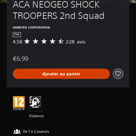
ACA NEOGEO SHOCK 
TROOPERS 2nd Squad
HAMSTER CORPORATION
PS4
4.58
228 avis
M
o
y
€6,99
e
n
n
Ajouter au panier
e
d
e
s
a
v
i
s
Violence
:
4
De 1 à 2 joueurs
.