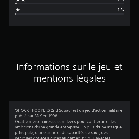
n
1 %
e
d
e
s
a
Informations sur le jeu et
v
mentions légales
i
s
'SHOCK TROOPERS 2nd Squad' est un jeu d'action militaire
publié par SNK en 1998.
:
Quatre mercenaires se sont levés pour contrecarrer les
ambitions d'une grande entreprise. En plus d'une attaque
4
principale, d'une arme et de capacités de saut, des
véhicules ont été ajoutés au gameplay, qui, avec les