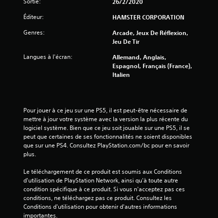
Sortie:
26/2/2020
r
Éditeur:
HAMSTER CORPORATION
5
Genres:
Arcade, Jeux De Réflexion,
Jeu De Tir
(
Langues à l'écran:
Allemand, Anglais,
2
Espagnol, Français (France),
Italien
4
7
Pour jouer à ce jeu sur une PS5, il est peut-être nécessaire de 
mettre à jour votre système avec la version la plus récente du 
logiciel système. Bien que ce jeu soit jouable sur une PS5, il se 
a
peut que certaines de ses fonctionnalités ne soient disponibles 
que sur une PS4. Consultez PlayStation.com/bc pour en savoir 
v
plus.
Le téléchargement de ce produit est soumis aux Conditions 
i
d'utilisation de PlayStation Network, ainsi qu'à toute autre 
condition spécifique à ce produit. Si vous n'acceptez pas ces 
s
conditions, ne téléchargez pas ce produit. Consultez les 
Conditions d'utilisation pour obtenir d'autres informations 
)
importantes.