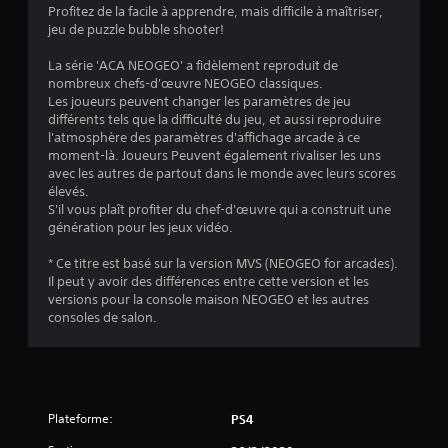
Profitez de la facile à apprendre, mais difficile à maîtriser,
3
jeu de puzzle bubble shooter!
1
La série 'ACA NEOGEO' a fidèlement reproduit de
nombreux chefs-d'œuvre NEOGEO classiques.
Les joueurs peuvent changer les paramètres de jeu
différents tels que la difficulté du jeu, et aussi reproduire
é
l'atmosphère des paramètres d'affichage arcade à ce
moment-là. Joueurs Peuvent également rivaliser les uns
t
avec les autres de partout dans le monde avec leurs scores
élevés.
o
S'il vous plaît profiter du chef-d'œuvre qui a construit une
génération pour les jeux vidéo.
i
* Ce titre est basé sur la version MVS (NEOGEO for arcades).
Il peut y avoir des différences entre cette version et les
l
versions pour la console maison NEOGEO et les autres
consoles de salon.
e
s
s
Plateforme:
PS4
u