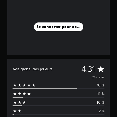
Se connecter pour donner un avis
M
4.31
Avis global des joueurs
o
247 avis
70 %
y
11 %
e
10 %
n
2 %
n