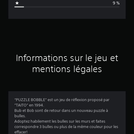
9 %
e
d
e
s
a
Informations sur le jeu et
v
mentions légales
i
s
“PUZZLE BOBBLE” est un jeu de réflexion proposé par
”TAITO” en 1994.
:
Bub et Bob sont de retour dans un nouveau puzzle à
bulles.
4
Adoptez habilement les bulles sur les murs et faites
correspondre 3 bulles ou plus de la même couleur pour les
.
effacer!