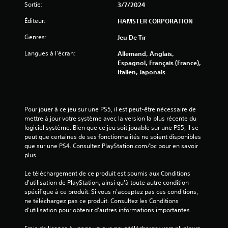
s
Sortie:
3/7/2024
Éditeur:
HAMSTER CORPORATION
u
Genres:
Jeu De Tir
r
Langues à l'écran:
Allemand, Anglais,
5
Espagnol, Français (France),
Italien, Japonais
(
2
Pour jouer à ce jeu sur une PS5, il est peut-être nécessaire de 
5
mettre à jour votre système avec la version la plus récente du 
logiciel système. Bien que ce jeu soit jouable sur une PS5, il se 
peut que certaines de ses fonctionnalités ne soient disponibles 
que sur une PS4. Consultez PlayStation.com/bc pour en savoir 
a
plus.
v
Le téléchargement de ce produit est soumis aux Conditions 
d'utilisation de PlayStation, ainsi qu'à toute autre condition 
i
spécifique à ce produit. Si vous n'acceptez pas ces conditions, 
ne téléchargez pas ce produit. Consultez les Conditions 
d'utilisation pour obtenir d'autres informations importantes.
s