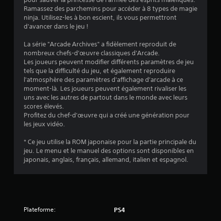
4
Ramassez des parchemins pour accéder à 8 types de magie
ninja. Utilisez-les à bon escient, ils vous permettront
.
d'avancer dans le jeu !
6
La série "Arcade Archives" a fidèlement reproduit de
nombreux chefs-d'œuvre classiques d'Arcade.
8
Les joueurs peuvent modifier différents paramètres de jeu
tels que la difficulté du jeu, et également reproduire
l'atmosphère des paramètres d'affichage d'arcade à ce
moment-là. Les joueurs peuvent également rivaliser les
é
uns avec les autres de partout dans le monde avec leurs
scores élevés.
t
Profitez du chef-d'œuvre qui a créé une génération pour
les jeux vidéo.
o
* Ce jeu utilise la ROM japonaise pour la partie principale du
jeu. Le menu et le manuel des options sont disponibles en
i
japonais, anglais, français, allemand, italien et espagnol.
l
e
s
Plateforme:
PS4