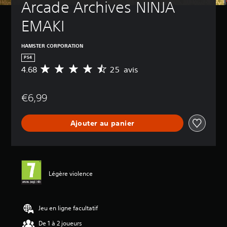
Arcade Archives NINJA 
EMAKI
HAMSTER CORPORATION
PS4
4.68
25 avis
M
o
y
€6,99
e
n
n
Ajouter au panier
e
d
e
s
a
v
Légère violence
i
s
:
Jeu en ligne facultatif
4
De 1 à 2 joueurs
.