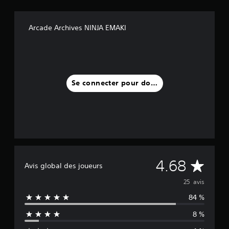
Arcade Archives NINJA EMAKI
Se connecter pour donner un avis
M
4.68
Avis global des joueurs
o
25 avis
84 %
y
8 %
e