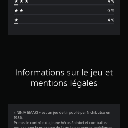
4 %
n
0 %
n
4 %
e
d
e
s
a
Informations sur le jeu et
v
mentions légales
i
s
« NINJA EMAKI » est un jeu de tir publié par Nichibutsu en
1986.
:
Prenez le contrôle du jeune héros Shinbei et combattez
pour sauver la princesse de l'armée des esprits maléfiques.