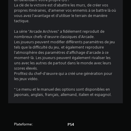
3
La clé de la victoire est d'abattre les murs, de créer vos
propres itinéraires, d'amener vos ennemis à se battre là où
.
vous avez l'avantage et d'utiliser le terrain de manière
tactique.
5
La série "Arcade Archives" a fidèlement reproduit de
1
nombreux chefs-d'œuvre classiques d'Arcade.
Les joueurs peuvent modifier différents paramètres de jeu
tels que la difficulté du jeu, et également reproduire
l'atmosphère des paramètres d'affichage d'arcade à ce
é
moment-là. Les joueurs peuvent également rivaliser les
uns avec les autres de partout dans le monde avec leurs
t
scores élevés.
Profitez du chef-d'œuvre qui a créé une génération pour
o
les jeux vidéo.
* Le menu et le manuel des options sont disponibles en
i
japonais, anglais, français, allemand, italien et espagnol.
l
e
s
Plateforme:
PS4