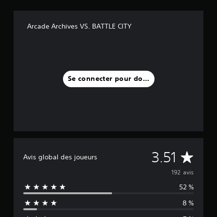
Arcade Archives VS. BATTLE CITY
Se connecter pour donner un avis
M
3.51
Avis global des joueurs
o
192 avis
52 %
y
8 %
e