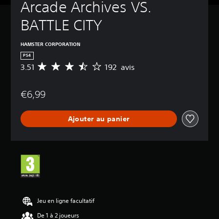
Arcade Archives VS. 
BATTLE CITY
HAMSTER CORPORATION
PS4
3.51
192 avis
M
o
y
€6,99
e
n
n
Ajouter au panier
e
d
e
s
a
v
i
s
:
Jeu en ligne facultatif
3
De 1 à 2 joueurs
.