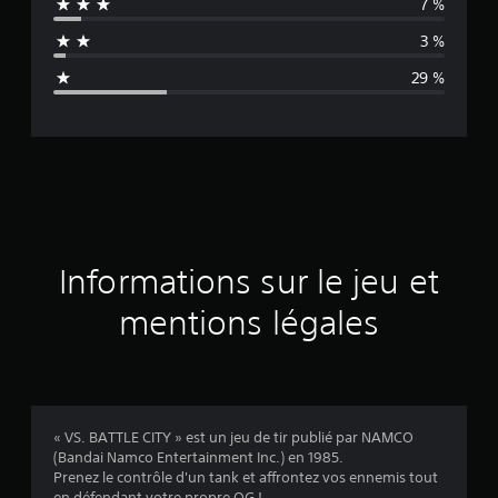
7 %
n
3 %
n
29 %
e
d
e
s
a
Informations sur le jeu et
v
mentions légales
i
s
« VS. BATTLE CITY » est un jeu de tir publié par NAMCO
(Bandai Namco Entertainment Inc.) en 1985.
:
Prenez le contrôle d'un tank et affrontez vos ennemis tout
en défendant votre propre QG !