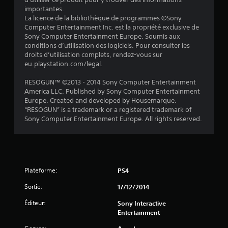
r
importantes.
La licence de la bibliothèque de programmes ©Sony
5
Computer Entertainment Inc. est la propriété exclusive de
Sony Computer Entertainment Europe. Soumis aux
(
conditions d’utilisation des logiciels. Pour consulter les
droits d’utilisation complets, rendez-vous sur
4
eu.playstation.com/legal.
3
RESOGUN™ ©2013 - 2014 Sony Computer Entertainment
America LLC. Published by Sony Computer Entertainment
0
Europe. Created and developed by Housemarque.
“RESOGUN” is a trademark or a registered trademark of
Sony Computer Entertainment Europe. All rights reserved.
a
v
Plateforme:
PS4
i
Sortie:
17/12/2014
s
Éditeur:
Sony Interactive
)
Entertainment