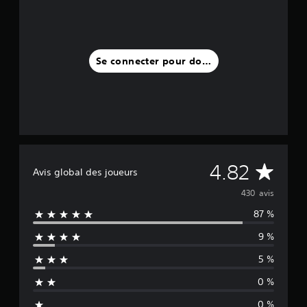
4
3
0
a
Se connecter pour donner un avis
v
i
s
)
M
4.82
Avis global des joueurs
o
430 avis
87 %
y
9 %
e
5 %
n
0 %
n
0 %