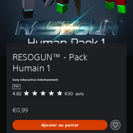
RESOGUN™ - Pack 
Humain 1
Sony Interactive Entertainment
PS4
4.82
430 avis
M
o
y
€0,99
e
n
n
Ajouter au panier
e
d