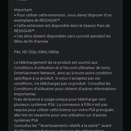
8
Important
2
• Pour utiliser cette extension, vous devez disposer d'un
exemplaire de RESOGUN™.
• Cette extension est disponible dans le Season Pass de
RESOGUN™.
é
• Ces skins étaient disponibles sans surcoût pendant les
fêtes de fin d'année.
t
PAL HD 720p,1080i,1080p
o
Le téléchargement de ce produit est soumis aux
Conditions d'utilisation et à l'Accord utilisateur de Sony
i
Entertainment Network, ainsi qu'à toute autre condition
spécifique à ce produit. Si vous n'acceptez pas ces
l
conditions, ne téléchargez pas ce produit. Consultez les
Conditions d'utilisation pour obtenir d'autres informations
e
importantes.
Frais de licence à usage unique pour télécharger vers
s
plusieurs systèmes PS4. La connexion à PSN n'est pas
requise pour utiliser cette licence sur votre PS4 principale ;
s
elle l'est en revanche pour une utilisation sur d'autres
systèmes PS4.
u
Consultez les ""Avertissements relatifs à la santé"" avant
d'utiliser ce produit pour y trouver des informations