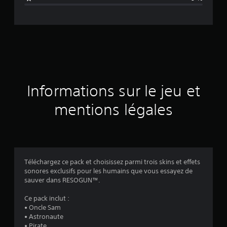
e
d
e
s
a
Informations sur le jeu et
v
mentions légales
i
s
Téléchargez ce pack et choisissez parmi trois skins et effets
sonores exclusifs pour les humains que vous essayez de
:
sauver dans RESOGUN™.
4
Ce pack inclut :
• Oncle Sam
.
• Astronaute
• Pirate