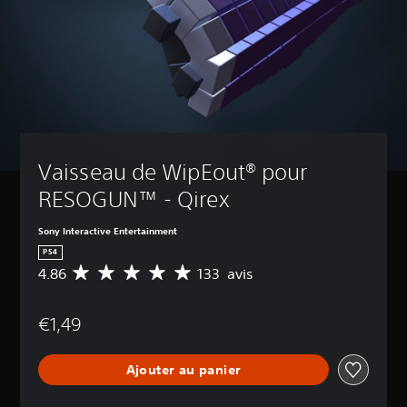
Vaisseau de WipEout® pour 
RESOGUN™ - Qirex
Sony Interactive Entertainment
PS4
4.86
133 avis
M
o
y
€1,49
e
n
n
Ajouter au panier
e
d
e