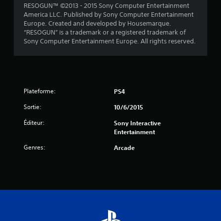
5
RESOGUN™ ©2013 - 2015 Sony Computer Entertainment
America LLC. Published by Sony Computer Entertainment
(
Europe. Created and developed by Housemarque.
“RESOGUN” is a trademark or a registered trademark of
1
Sony Computer Entertainment Europe. All rights reserved.
3
3
Plateforme:
PS4
Sortie:
10/6/2015
a
Éditeur:
Sony Interactive
v
Entertainment
i
Genres:
Arcade
s
)