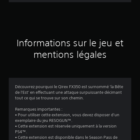
d
e
s
a
Informations sur le jeu et
v
mentions légales
i
s
Découvrez pourquoi le Qirex FX350 est surnommé 'la Bête
de l'Est' en effectuant une attaque surpuissante décimant
:
tout ce qui se trouve sur son chemin.
4
Remarques importantes :
• Pour utiliser cette extension, vous devez disposer d'un
.
exemplaire du jeu RESOGUN™.
• Cette extension est réservée uniquement à la version
8
PS4™.
• Cette extension est disponible dans le Season Pass de