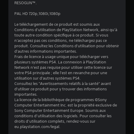
6
RESOGUN™.
PAL HD 720p,1080i,1080p
é
Le téléchargement de ce produit est soumis aux
Conditions d'utilisation de PlayStation Network, ainsi qu'à
t
toute autre condition spécifique à ce produit. Si vous
n'acceptez pas ces conditions, ne téléchargez pas ce
o
produit. Consultez les Conditions d'utilisation pour obtenir
d'autres informations importantes.
Frais de licence à usage unique pour télécharger vers
i
plusieurs systèmes PS4. La connexion à PlayStation
Network n'est pas requise pour utiliser cette licence sur
l
votre PS4 principale ; elle l'est en revanche pour une
utilisation sur d'autres systèmes PS4.
e
Consultez les "Avertissements relatifs à la santé" avant
d'utiliser ce produit pour y trouver des informations
s
importantes.
La licence de la bibliothèque de programmes ©Sony
s
Computer Entertainment Inc. est la propriété exclusive de
Sony Computer Entertainment Europe. Soumis aux
u
conditions d’utilisation des logiciels. Pour consulter les
droits d’utilisation complets, rendez-vous sur
r
eu.playstation.com/legal.