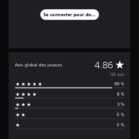
3
3
Se connecter pour donner un avis
a
v
i
s
)
M
4.86
Avis global des joueurs
o
133 avis
89 %
y
8 %
e
3 %
n
0 %
n
0 %
e