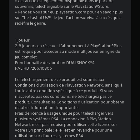
• Cet article est également disponible dans le pack de
.
souvenirs, téléchargeable sur le PlayStation®Store.
• Rendez-vous sur eu.playstation.com pour en savoir plus
7
sur The Last of Us™, le jeu d'action-survival à succès qui a
redéfini le genre.
7
1 joueur
2-8 joueurs en réseau - L'abonnement à PlayStation®Plus
é
est requis pour accéder au mode multijoueur en ligne du
jeu complet
t
Fonctionnalité de vibration DUALSHOCK®4
PAL HD 720p,1080p
o
Le téléchargement de ce produit est soumis aux
Conditions d'utilisation de PlayStation Network, ainsi qu'à
i
toute autre condition spécifique à ce produit. Si vous
n'acceptez pas ces conditions, ne téléchargez pas ce
l
produit. Consultez les Conditions d'utilisation pour obtenir
d'autres informations importantes.
e
Frais de licence à usage unique pour télécharger vers
plusieurs systèmes PS4. La connexion à PlayStation
s
Network n'est pas requise pour utiliser cette licence sur
votre PS4 principale ; elle l'est en revanche pour une
s
utilisation sur d'autres systèmes PS4.