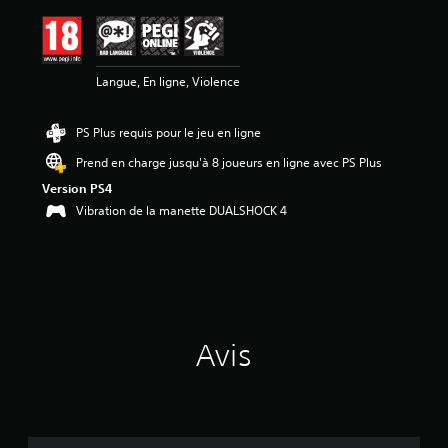
a
v
i
s
Langue, En ligne, Violence
:
4
PS Plus requis pour le jeu en ligne
.
7
Prend en charge jusqu'à 8 joueurs en ligne avec PS Plus
7
Version PS4
é
Vibration de la manette DUALSHOCK 4
t
o
i
l
e
s
s
Avis
u
r
5
(
6
9