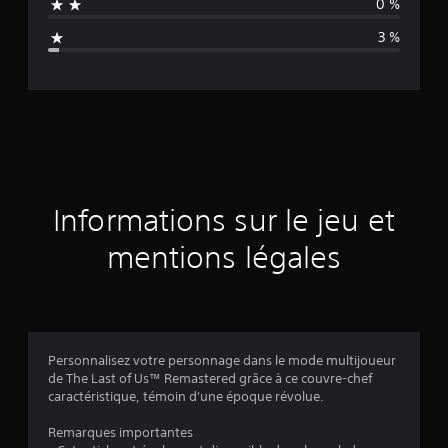
0 %
n
3 %
e
d
e
s
a
Informations sur le jeu et
v
mentions légales
i
s
Personnalisez votre personnage dans le mode multijoueur
de The Last of Us™ Remastered grâce à ce couvre-chef
:
caractéristique, témoin d'une époque révolue.
4
Remarques importantes