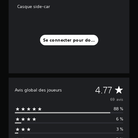
Casque side-car
a
v
i
s
)
Se connecter pour donner un avis
M
4.77
Avis global des joueurs
o
69 avis
88 %
y
6 %
e
3 %
n