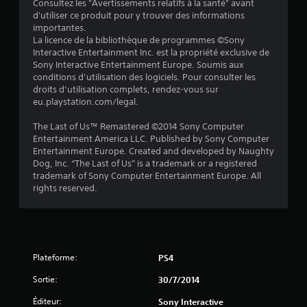
Consultez les "Avertissements relatifs à la santé" avant
u
d'utiliser ce produit pour y trouver des informations
importantes.
r
La licence de la bibliothèque de programmes ©Sony
Interactive Entertainment Inc. est la propriété exclusive de
5
Sony Interactive Entertainment Europe. Soumis aux
conditions d’utilisation des logiciels. Pour consulter les
(
droits d’utilisation complets, rendez-vous sur
eu.playstation.com/legal.
6
The Last of Us™ Remastered ©2014 Sony Computer
9
Entertainment America LLC. Published by Sony Computer
Entertainment Europe. Created and developed by Naughty
Dog, Inc. “The Last of Us” is a trademark or a registered
trademark of Sony Computer Entertainment Europe. All
a
rights reserved.
v
i
Plateforme:
PS4
s
Sortie:
30/7/2014
)
Éditeur:
Sony Interactive