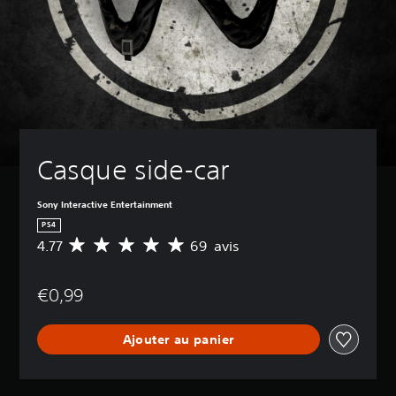
Casque side-car
Sony Interactive Entertainment
PS4
4.77
69 avis
M
o
y
€0,99
e
n
n
Ajouter au panier
e
d
e
s