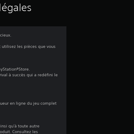
s
légales
a
v
cieux.
i
utilisez les pièces que vous
s
yStation®Store.
val à succès qui a redéfini le
:
4
oueur en ligne du jeu complet
.
4
insi qu'à toute autre
oduit. Consultez les