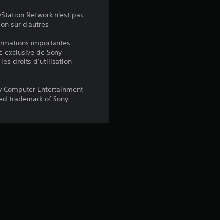
é
yStation Network n'est pas
ion sur d'autres
t
formations importantes.
é exclusive de Sony
o
les droits d’utilisation
i
y Computer Entertainment
l
red trademark of Sony
e
s
s
u
r