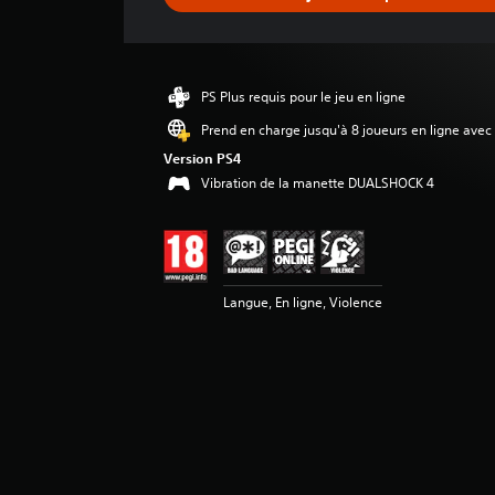
e
d
e
s
a
PS Plus requis pour le jeu en ligne
v
i
Prend en charge jusqu'à 8 joueurs en ligne avec
s
Version PS4
Vibration de la manette DUALSHOCK 4
:
4
.
4
é
Langue, En ligne, Violence
t
o
i
l
e
s
s
u
r