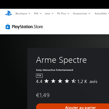
Boutique
PS5
Jeux
PS Plus
Accessoires
Actualités
Arme Spectre
Sony Interactive Entertainment
PS4
4.4
1,2 K avis
M
o
y
€1,49
e
n
n
Ajouter au panier