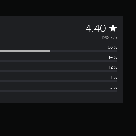
M
4.40
o
1262 avis
68 %
y
14 %
e
12 %
n
1 %
5 %
n
e
d
e