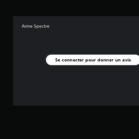
5
(
1
,
Arme Spectre
2
K
a
v
Se connecter pour donner un avis
i
s
)