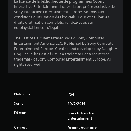
La licence de la bibliothèque de programmes ©Sony
u
Interactive Entertainment Inc. est la propriété exclusive de
Sony Interactive Entertainment Europe. Soumis aux
r
conditions d’utilisation des logiciels. Pour consulter les
droits d’utilisation complets, rendez-vous sur
5
eu.playstation.com/legal.
(
The Last of Us™ Remastered ©2014 Sony Computer
Entertainment America LLC. Published by Sony Computer
6
Entertainment Europe. Created and developed by Naughty
Dog, Inc. “The Last of Us” is a trademark or a registered
8
trademark of Sony Computer Entertainment Europe. All
rights reserved.
a
v
Plateforme:
PS4
i
Sortie:
30/7/2014
s
Éditeur:
Sony Interactive
Entertainment
)
Genres:
Action, Aventure