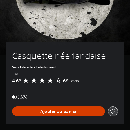
Casquette néerlandaise
Sony Interactive Entertainment
PS4
4.68
68 avis
M
o
y
€0,99
e
n
n
Ajouter au panier
e
d
e
s