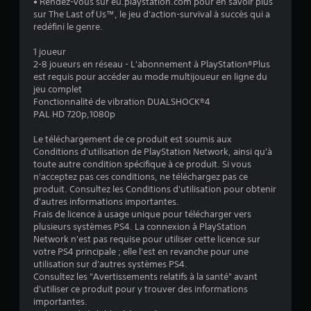
• Rendez-vous sur eu.playstation.com pour en savoir plus
.
sur The Last of Us™, le jeu d'action-survival à succès qui a
redéfini le genre.
6
1 joueur
8
2-8 joueurs en réseau - L'abonnement à PlayStation®Plus
est requis pour accéder au mode multijoueur en ligne du
jeu complet
Fonctionnalité de vibration DUALSHOCK®4
é
PAL HD 720p,1080p
t
Le téléchargement de ce produit est soumis aux
Conditions d'utilisation de PlayStation Network, ainsi qu'à
o
toute autre condition spécifique à ce produit. Si vous
n'acceptez pas ces conditions, ne téléchargez pas ce
produit. Consultez les Conditions d'utilisation pour obtenir
i
d'autres informations importantes.
Frais de licence à usage unique pour télécharger vers
l
plusieurs systèmes PS4. La connexion à PlayStation
Network n'est pas requise pour utiliser cette licence sur
e
votre PS4 principale ; elle l'est en revanche pour une
utilisation sur d'autres systèmes PS4.
s
Consultez les "Avertissements relatifs à la santé" avant
d'utiliser ce produit pour y trouver des informations
s
importantes.