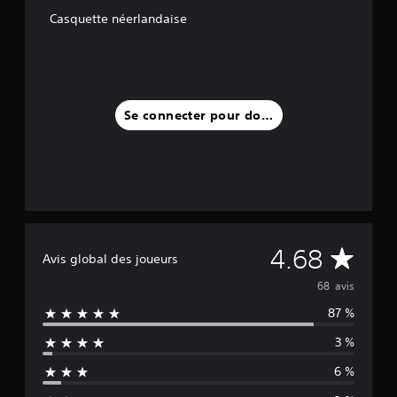
Casquette néerlandaise
a
v
i
s
)
Se connecter pour donner un avis
M
4.68
Avis global des joueurs
o
68 avis
87 %
y
3 %
e
6 %
n