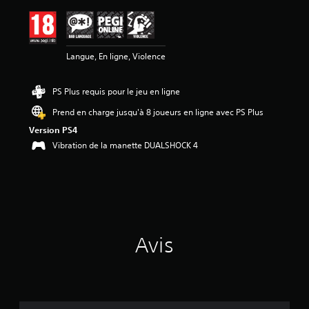
a
v
i
s
Langue, En ligne, Violence
:
4
PS Plus requis pour le jeu en ligne
.
6
Prend en charge jusqu'à 8 joueurs en ligne avec PS Plus
8
Version PS4
é
Vibration de la manette DUALSHOCK 4
t
o
i
l
e
s
s
Avis
u
r
5
(
6
8