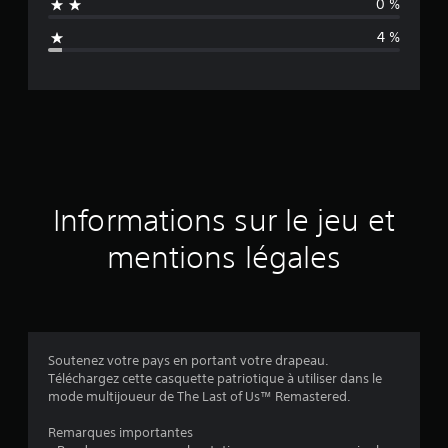
0 %
n
4 %
e
d
e
s
a
Informations sur le jeu et
v
mentions légales
i
s
Soutenez votre pays en portant votre drapeau.
Téléchargez cette casquette patriotique à utiliser dans le
:
mode multijoueur de The Last of Us™ Remastered.
4
Remarques importantes