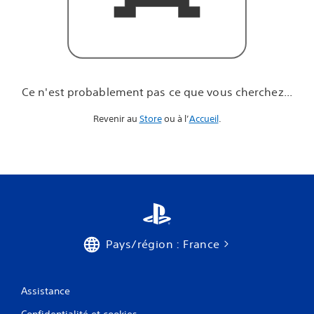
u
e
v
o
u
s
c
Ce n'est probablement pas ce que vous cherchez...
h
e
Revenir au
Store
ou à l’
Accueil
.
r
c
h
e
z
.
.
.
Pays/région : France
Assistance
Confidentialité et cookies