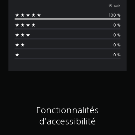
o
15 avis
100 %
y
0 %
e
0 %
n
0 %
n
0 %
e
d
e
s
a
Fonctionnalités
v
d'accessibilité
i