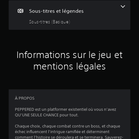
s
Sous-titres et légendes
Sous-titres (Basique)
:
5
Informations sur le jeu et
é
mentions légales
t
o
i
À PROPOS
l
PEPPERED est un platformer existentiel où vous n’avez
QU’UNE SEULE CHANCE pour tout.
e
Chaque choix, chaque combat contre un boss, et chaque
s
échec influencent l’intrigue ramifiée et déterminent
comment l’histoire se déroulera et se terminera. Sauverez-