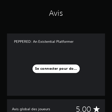
t
f
Avis
o
r
m
e
r
PEPPERED: An Existential Platformer
Se connecter pour donner un avis
M
5.00
Avis global des joueurs