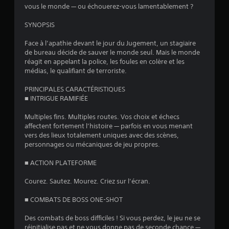
s
vous le monde — ou échouerez-vous lamentablement ?
u
SYNOPSIS
r
Face à l’apathie devant le jour du Jugement, un stagiaire
de bureau décide de sauver le monde seul. Mais le monde
5
réagit en appelant la police, les foules en colère et les
médias, le qualifiant de terroriste.
(
PRINCIPALES CARACTÉRISTIQUES
1
■ INTRIGUE RAMIFIÉE
Multiples fins. Multiples routes. Vos choix et échecs
5
affectent fortement l’histoire — parfois en vous menant
vers des lieux totalement uniques avec des scènes,
personnages ou mécaniques de jeu propres.
a
■ ACTION PLATEFORME
v
Courez. Sautez. Mourez. Criez sur l’écran.
i
■ COMBATS DE BOSS ONE-SHOT
s
Des combats de boss difficiles ! Si vous perdez, le jeu ne se
réinitialise pas et ne vous donne pas de seconde chance —