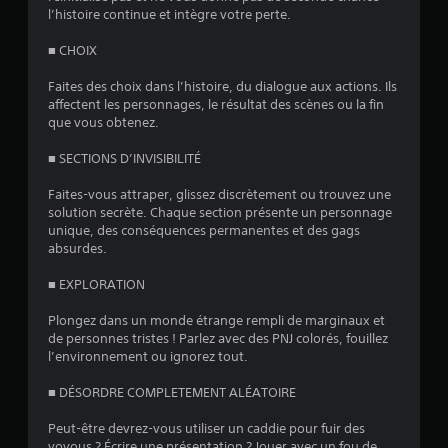
)
l’histoire continue et intègre votre perte.
■ CHOIX
Faites des choix dans l’histoire, du dialogue aux actions. Ils
affectent les personnages, le résultat des scènes ou la fin
que vous obtenez.
■ SECTIONS D’INVISIBILITÉ
Faites-vous attraper, glissez discrètement ou trouvez une
solution secrète. Chaque section présente un personnage
unique, des conséquences permanentes et des gags
absurdes.
■ EXPLORATION
Plongez dans un monde étrange rempli de marginaux et
de personnes tristes ! Parlez avec des PNJ colorés, fouillez
l’environnement ou ignorez tout.
■ DÉSORDRE COMPLETEMENT ALÉATOIRE
Peut-être devrez-vous utiliser un caddie pour fuir des
voyous ? Écrire une présentation ? Jouer avec un fou de